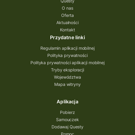
Questy
Quest Świętokrzyskie
O nas
quest na szlaku Przygody
quest miejski
Oferta
Aktualności
Quest Bolestraszyce
Quest Arboretum
Kontakt
Przecław Quest
projekt
Przydatne linki
Pogórze Dynowskie
Regulamin aplikacji mobilnej
Partnerstwo Questingu
Polityka prywatności
Polityka prywatności aplikacji mobilnej
Park Etnograficzny w Tokarni
Tryby eksploracji
Park Etnograficzny
natura
Województwa
Mapa witryny
Michał Jurecki
mazowieckie
lubuskie
kresowa osada
kozienice
Kielce
Aplikacja
Katowice
Kampinoski Park Narodowy
Pobierz
Hutniczy Ostrowiec
gry terenowe
Samouczek
Dodawaj Questy
gry i zabawy
gry edukacyjne
Pomoc