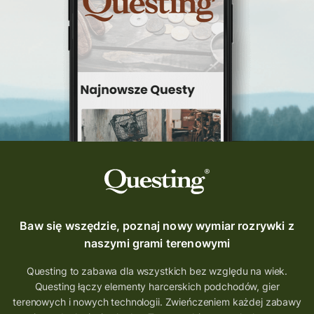
Questing Świętokrzyskie
questing śląskie
Quest Szlak Przygody
przygoda
podróż
nowy quest
najlepsze questy
Krosno
wycieczki
turystyka przygodowa
Szlak Przygody
szkolenie
szkło
scieżka questingowa
questy w Polsce
questujznami
QUESTOMANIA
questing.pl
Questing Mazurski
Quest Pacanów
Baw się wszędzie, poznaj nowy wymiar rozrywki z
Quest Koziołek Matołek
gra miejska
naszymi grami terenowymi
co zobaczyć na Śląsku
aplikacja questy
Questing to zabawa dla wszystkich bez względu na wiek.
Questing łączy elementy harcerskich podchodów, gier
aplikacja gry terenowe
terenowych i nowych technologii. Zwieńczeniem każdej zabawy