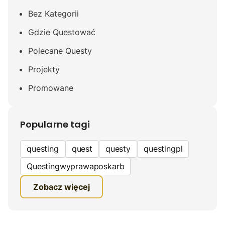
Bez Kategorii
Gdzie Questować
Polecane Questy
Projekty
Promowane
Popularne tagi
questing
quest
questy
questingpl
Questingwyprawaposkarb
edukacyjna gra terenowa
Zobacz więcej
fundacja questingu
turystyka
ciekawe zwiedzanie
gra terenowa