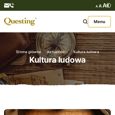
Questy
Menu
O nas
Oferta
Strona główna
Aktualności
Kultura ludowa
Kultura ludowa
Aktualności
Kontakt