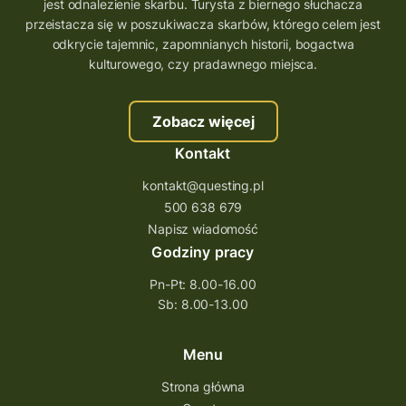
wielkopolskie questy
wakacje z questami
jest odnalezienie skarbu. Turysta z biernego słuchacza
przeistacza się w poszukiwacza skarbów, którego celem jest
trenerzy questingu
odkrycie tajemnic, zapomnianych historii, bogactwa
szkolenie tworzenie questów
kulturowego, czy pradawnego miejsca.
szkolenie questing
Stefan Żeromski
Zobacz więcej
śląskie
ścieżka
Rzeszów
Kontakt
Quiz Łódzkie
questy świętokrzyskie
kontakt@questing.pl
questujwpolsce
questuj z nami
500 638 679
questpieszy
questingwyprawa po skarb
Napisz wiadomość
Godziny pracy
questingowy projekt współpracy
Pn-Pt: 8.00-16.00
questing wielkopolska
Sb: 8.00-13.00
questing w podkarpackim
Questing Przecławski
Questing Łódzkie
Menu
questing gry terenowe
Strona główna