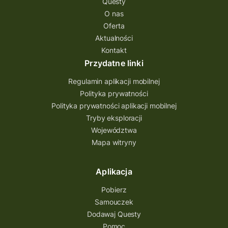
Questy
Quest Świętokrzyskie
O nas
quest na szlaku Przygody
quest miejski
Oferta
Aktualności
Quest Bolestraszyce
Quest Arboretum
Kontakt
Przecław Quest
projekt
Przydatne linki
Pogórze Dynowskie
Regulamin aplikacji mobilnej
Partnerstwo Questingu
Polityka prywatności
Polityka prywatności aplikacji mobilnej
Park Etnograficzny w Tokarni
Tryby eksploracji
Park Etnograficzny
natura
Województwa
Mapa witryny
Michał Jurecki
mazowieckie
lubuskie
kresowa osada
kozienice
Kielce
Aplikacja
Katowice
Kampinoski Park Narodowy
Pobierz
Hutniczy Ostrowiec
gry terenowe
Samouczek
Dodawaj Questy
gry i zabawy
gry edukacyjne
Pomoc