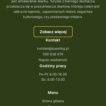
wielkopolskie questy
wakacje z questami
jest odnalezienie skarbu. Turysta z biernego słuchacza
przeistacza się w poszukiwacza skarbów, którego celem jest
trenerzy questingu
odkrycie tajemnic, zapomnianych historii, bogactwa
szkolenie tworzenie questów
kulturowego, czy pradawnego miejsca.
szkolenie questing
Stefan Żeromski
Zobacz więcej
śląskie
ścieżka
Rzeszów
Kontakt
Quiz Łódzkie
questy świętokrzyskie
kontakt@questing.pl
questujwpolsce
questuj z nami
500 638 679
questpieszy
questingwyprawa po skarb
Napisz wiadomość
Godziny pracy
questingowy projekt współpracy
Pn-Pt: 8.00-16.00
questing wielkopolska
Sb: 8.00-13.00
questing w podkarpackim
Questing Przecławski
Questing Łódzkie
Menu
questing gry terenowe
Strona główna