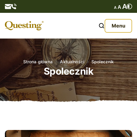
Questy
Menu
O nas
Oferta
Strona główna
Aktualności
Spolecznik
Spolecznik
Aktualności
Kontakt