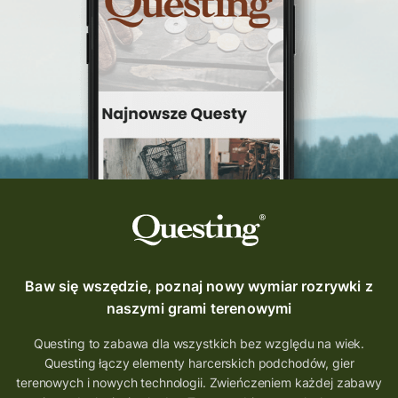
Questing Świętokrzyskie
questing śląskie
Quest Szlak Przygody
przygoda
podróż
nowy quest
najlepsze questy
Krosno
wycieczki
turystyka przygodowa
Szlak Przygody
szkolenie
szkło
scieżka questingowa
questy w Polsce
questujznami
QUESTOMANIA
questing.pl
Questing Mazurski
Quest Pacanów
Baw się wszędzie, poznaj nowy wymiar rozrywki z
Quest Koziołek Matołek
gra miejska
naszymi grami terenowymi
co zobaczyć na Śląsku
aplikacja questy
Questing to zabawa dla wszystkich bez względu na wiek.
Questing łączy elementy harcerskich podchodów, gier
aplikacja gry terenowe
terenowych i nowych technologii. Zwieńczeniem każdej zabawy