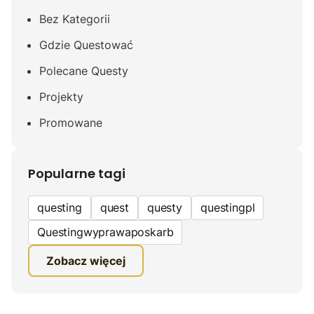
Bez Kategorii
Gdzie Questować
Polecane Questy
Projekty
Promowane
Popularne tagi
questing
quest
questy
questingpl
Questingwyprawaposkarb
edukacyjna gra terenowa
Zobacz więcej
fundacja questingu
turystyka
ciekawe zwiedzanie
gra terenowa