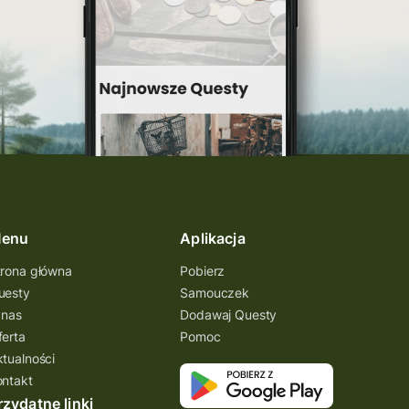
inauguracja questu
grywalizacja
wyprawy odkrywców
turystyka piesza
konkurs
wycieczka
turystyka aktywna
świętokrzyskie
enu
Aplikacja
quest pieszy
planetpr
trona główna
Pobierz
wielkopolska
uesty
Samouczek
turystyka z zagadkami
 nas
Dodawaj Questy
ferta
Pomoc
konkurs questy
ktualności
quest rowerowy
ontakt
rzydatne linki