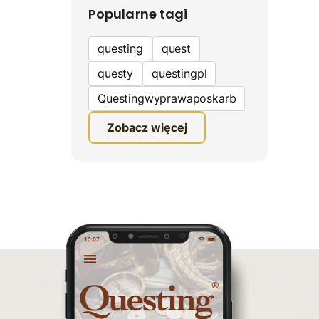
Popularne tagi
questing
quest
questy
questingpl
Questingwyprawaposkarb
edukacyjna gra terenowa
Zobacz więcej
fundacja questingu
turystyka
ciekawe zwiedzanie
gra terenowa
Quest Mazurski
inauguracja questów
questing wyprawa po
skarb