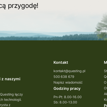
ącą przygodę!
Kontakt
M
kontakt@questing.pl
S
500 638 679
Q
i z naszymi
Napisz wiadomość
O
Godziny pracy
O
A
 Questing łączy
Pn-Pt: 8.00-16.00
h technologii.
K
Sb: 8.00-13.00
rysta z
P