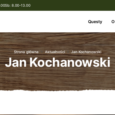
.00
Sb: 8.00-13.00
Questy
Questy
O
O nas
Oferta
Strona główna
Aktualności
Jan Kochanowski
Jan Kochanowski
Aktualności
Kontakt