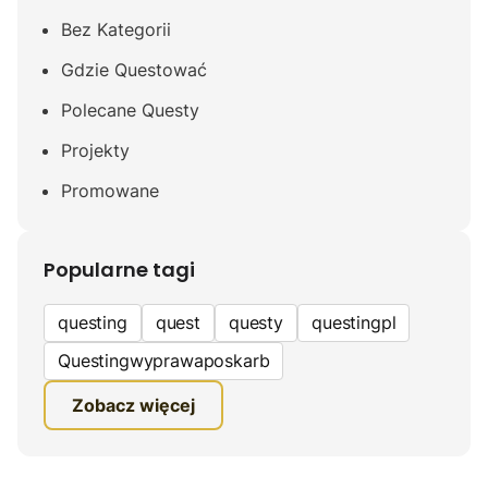
Bez Kategorii
Gdzie Questować
Polecane Questy
Projekty
Promowane
Popularne tagi
questing
quest
questy
questingpl
Questingwyprawaposkarb
edukacyjna gra terenowa
Zobacz więcej
fundacja questingu
turystyka
ciekawe zwiedzanie
gra terenowa