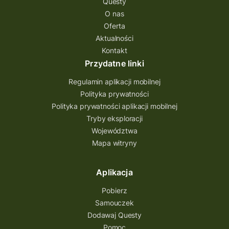
Questy
Quest Świętokrzyskie
O nas
quest na szlaku Przygody
quest miejski
Oferta
Aktualności
Quest Bolestraszyce
Quest Arboretum
Kontakt
Przecław Quest
projekt
Przydatne linki
Pogórze Dynowskie
Regulamin aplikacji mobilnej
Partnerstwo Questingu
Polityka prywatności
Polityka prywatności aplikacji mobilnej
Park Etnograficzny w Tokarni
Tryby eksploracji
Park Etnograficzny
natura
Województwa
Mapa witryny
Michał Jurecki
mazowieckie
lubuskie
kresowa osada
kozienice
Kielce
Aplikacja
Katowice
Kampinoski Park Narodowy
Pobierz
Hutniczy Ostrowiec
gry terenowe
Samouczek
Dodawaj Questy
gry i zabawy
gry edukacyjne
Pomoc