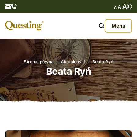
Questy
Menu
O nas
Oferta
Strona główna
Aktualności
Beata Ryń
Beata Ryń
Aktualności
Kontakt