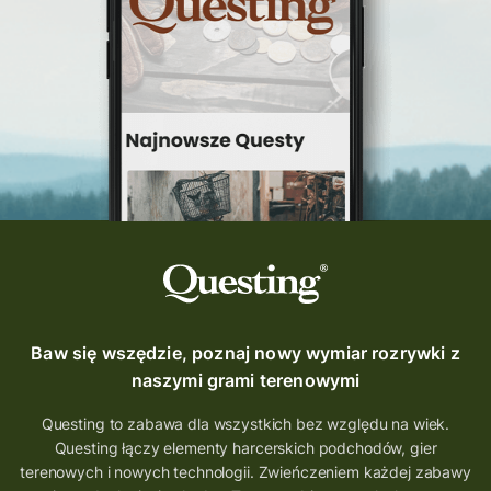
Questing Świętokrzyskie
questing śląskie
Quest Szlak Przygody
przygoda
podróż
nowy quest
najlepsze questy
Krosno
wycieczki
turystyka przygodowa
Szlak Przygody
szkolenie
szkło
scieżka questingowa
questy w Polsce
questujznami
QUESTOMANIA
questing.pl
Questing Mazurski
Quest Pacanów
Baw się wszędzie, poznaj nowy wymiar rozrywki z
Quest Koziołek Matołek
gra miejska
naszymi grami terenowymi
co zobaczyć na Śląsku
aplikacja questy
Questing to zabawa dla wszystkich bez względu na wiek.
Questing łączy elementy harcerskich podchodów, gier
aplikacja gry terenowe
terenowych i nowych technologii. Zwieńczeniem każdej zabawy