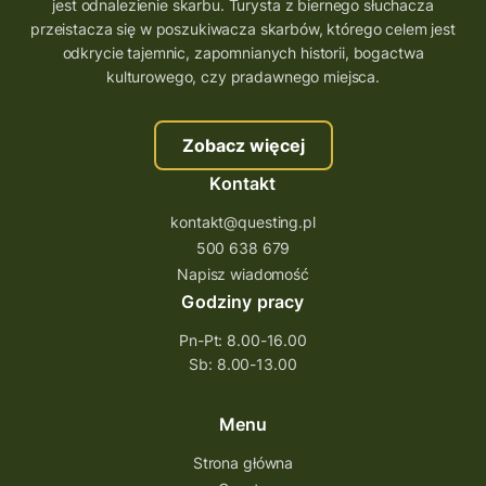
wielkopolskie questy
wakacje z questami
jest odnalezienie skarbu. Turysta z biernego słuchacza
przeistacza się w poszukiwacza skarbów, którego celem jest
trenerzy questingu
odkrycie tajemnic, zapomnianych historii, bogactwa
szkolenie tworzenie questów
kulturowego, czy pradawnego miejsca.
szkolenie questing
Stefan Żeromski
Zobacz więcej
śląskie
ścieżka
Rzeszów
Kontakt
Quiz Łódzkie
questy świętokrzyskie
kontakt@questing.pl
questujwpolsce
questuj z nami
500 638 679
questpieszy
questingwyprawa po skarb
Napisz wiadomość
Godziny pracy
questingowy projekt współpracy
Pn-Pt: 8.00-16.00
questing wielkopolska
Sb: 8.00-13.00
questing w podkarpackim
Questing Przecławski
Questing Łódzkie
Menu
questing gry terenowe
Strona główna