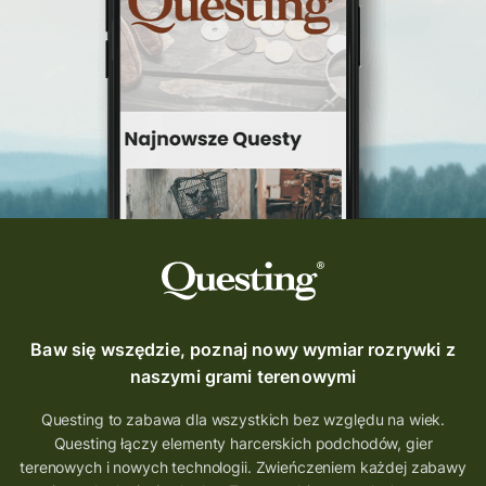
Questing Świętokrzyskie
questing śląskie
Quest Szlak Przygody
przygoda
podróż
nowy quest
najlepsze questy
Krosno
wycieczki
turystyka przygodowa
Szlak Przygody
szkolenie
szkło
scieżka questingowa
questy w Polsce
questujznami
QUESTOMANIA
questing.pl
Questing Mazurski
Quest Pacanów
Baw się wszędzie, poznaj nowy wymiar rozrywki z
Quest Koziołek Matołek
gra miejska
naszymi grami terenowymi
co zobaczyć na Śląsku
aplikacja questy
Questing to zabawa dla wszystkich bez względu na wiek.
Questing łączy elementy harcerskich podchodów, gier
aplikacja gry terenowe
terenowych i nowych technologii. Zwieńczeniem każdej zabawy