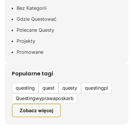
Bez Kategorii
Gdzie Questować
Polecane Questy
Projekty
Promowane
Popularne tagi
questing
quest
questy
questingpl
Questingwyprawaposkarb
edukacyjna gra terenowa
Zobacz więcej
fundacja questingu
turystyka
ciekawe zwiedzanie
gra terenowa