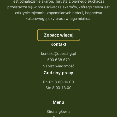
wielkopolskie questy
wakacje z questami
jest odnalezienie skarbu. Turysta z biernego słuchacza
przeistacza się w poszukiwacza skarbów, którego celem jest
trenerzy questingu
odkrycie tajemnic, zapomnianych historii, bogactwa
szkolenie tworzenie questów
kulturowego, czy pradawnego miejsca.
szkolenie questing
Stefan Żeromski
Zobacz więcej
śląskie
ścieżka
Rzeszów
Kontakt
Quiz Łódzkie
questy świętokrzyskie
kontakt@questing.pl
questujwpolsce
questuj z nami
500 638 679
questpieszy
questingwyprawa po skarb
Napisz wiadomość
Godziny pracy
questingowy projekt współpracy
Pn-Pt: 8.00-16.00
questing wielkopolska
Sb: 8.00-13.00
questing w podkarpackim
Questing Przecławski
Questing Łódzkie
Menu
questing gry terenowe
Strona główna