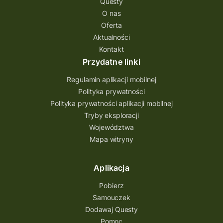
Questy
Quest Świętokrzyskie
O nas
quest na szlaku Przygody
quest miejski
Oferta
Aktualności
Quest Bolestraszyce
Quest Arboretum
Kontakt
Przecław Quest
projekt
Przydatne linki
Pogórze Dynowskie
Regulamin aplikacji mobilnej
Partnerstwo Questingu
Polityka prywatności
Polityka prywatności aplikacji mobilnej
Park Etnograficzny w Tokarni
Tryby eksploracji
Park Etnograficzny
natura
Województwa
Mapa witryny
Michał Jurecki
mazowieckie
lubuskie
kresowa osada
kozienice
Kielce
Aplikacja
Katowice
Kampinoski Park Narodowy
Pobierz
Hutniczy Ostrowiec
gry terenowe
Samouczek
Dodawaj Questy
gry i zabawy
gry edukacyjne
Pomoc