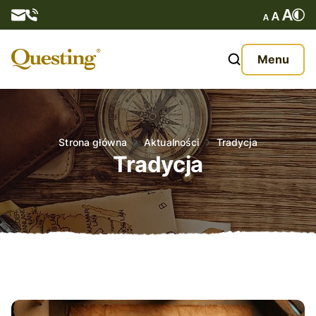
Questy
Menu
O nas
Oferta
Strona główna
Aktualności
Tradycja
Tradycja
Aktualności
Kontakt