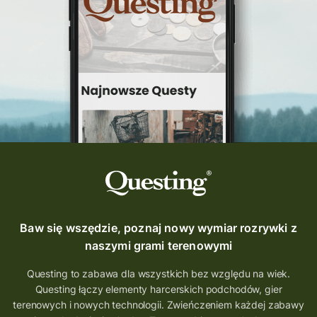
Questing Świętokrzyskie
questing śląskie
Quest Szlak Przygody
przygoda
podróż
nowy quest
najlepsze questy
Krosno
wycieczki
turystyka przygodowa
Szlak Przygody
szkolenie
szkło
scieżka questingowa
questy w Polsce
questujznami
QUESTOMANIA
questing.pl
Questing Mazurski
Quest Pacanów
Baw się wszędzie, poznaj nowy wymiar rozrywki z
Quest Koziołek Matołek
gra miejska
naszymi grami terenowymi
co zobaczyć na Śląsku
aplikacja questy
Questing to zabawa dla wszystkich bez względu na wiek.
Questing łączy elementy harcerskich podchodów, gier
aplikacja gry terenowe
terenowych i nowych technologii. Zwieńczeniem każdej zabawy