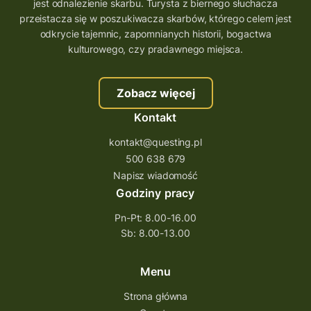
wielkopolskie questy
wakacje z questami
jest odnalezienie skarbu. Turysta z biernego słuchacza
przeistacza się w poszukiwacza skarbów, którego celem jest
trenerzy questingu
odkrycie tajemnic, zapomnianych historii, bogactwa
szkolenie tworzenie questów
kulturowego, czy pradawnego miejsca.
szkolenie questing
Stefan Żeromski
Zobacz więcej
śląskie
ścieżka
Rzeszów
Kontakt
Quiz Łódzkie
questy świętokrzyskie
kontakt@questing.pl
questujwpolsce
questuj z nami
500 638 679
questpieszy
questingwyprawa po skarb
Napisz wiadomość
Godziny pracy
questingowy projekt współpracy
Pn-Pt: 8.00-16.00
questing wielkopolska
Sb: 8.00-13.00
questing w podkarpackim
Questing Przecławski
Questing Łódzkie
Menu
questing gry terenowe
Strona główna