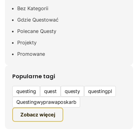
Bez Kategorii
Gdzie Questować
Polecane Questy
Projekty
Promowane
Popularne tagi
questing
quest
questy
questingpl
Questingwyprawaposkarb
edukacyjna gra terenowa
Zobacz więcej
fundacja questingu
turystyka
ciekawe zwiedzanie
gra terenowa