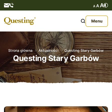
Questy
Menu
O nas
Oferta
Strona główna
Aktualności
Questing Stary Garbów
Questing Stary Garbów
Aktualności
Kontakt