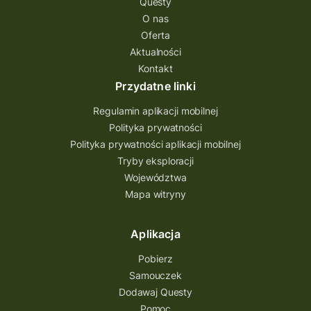
Questy
Quest Świętokrzyskie
O nas
quest na szlaku Przygody
quest miejski
Oferta
Aktualności
Quest Bolestraszyce
Quest Arboretum
Kontakt
Przecław Quest
projekt
Przydatne linki
Pogórze Dynowskie
Regulamin aplikacji mobilnej
Partnerstwo Questingu
Polityka prywatności
Polityka prywatności aplikacji mobilnej
Park Etnograficzny w Tokarni
Tryby eksploracji
Park Etnograficzny
natura
Województwa
Mapa witryny
Michał Jurecki
mazowieckie
lubuskie
kresowa osada
kozienice
Kielce
Aplikacja
Katowice
Kampinoski Park Narodowy
Pobierz
Hutniczy Ostrowiec
gry terenowe
Samouczek
Dodawaj Questy
gry i zabawy
gry edukacyjne
Pomoc