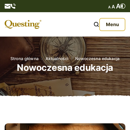
Questy
Menu
O nas
Oferta
Strona główna
Aktualności
Nowoczesna edukacja
Nowoczesna edukacja
Aktualności
Kontakt