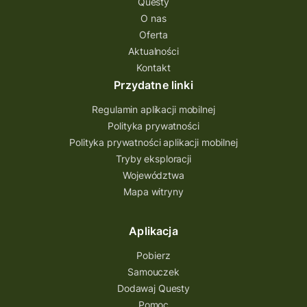
Questy
Quest Świętokrzyskie
O nas
quest na szlaku Przygody
quest miejski
Oferta
Aktualności
Quest Bolestraszyce
Quest Arboretum
Kontakt
Przecław Quest
projekt
Przydatne linki
Pogórze Dynowskie
Regulamin aplikacji mobilnej
Partnerstwo Questingu
Polityka prywatności
Polityka prywatności aplikacji mobilnej
Park Etnograficzny w Tokarni
Tryby eksploracji
Park Etnograficzny
natura
Województwa
Mapa witryny
Michał Jurecki
mazowieckie
lubuskie
kresowa osada
kozienice
Kielce
Aplikacja
Katowice
Kampinoski Park Narodowy
Pobierz
Hutniczy Ostrowiec
gry terenowe
Samouczek
Dodawaj Questy
gry i zabawy
gry edukacyjne
Pomoc