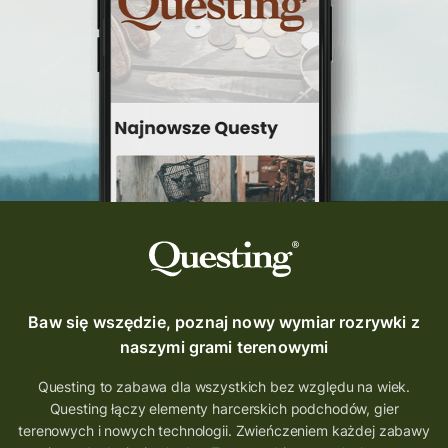
Questing Świętokrzyskie
questing śląskie
Quest Szlak Przygody
przygoda
podróż
nowy quest
najlepsze questy
Krosno
wycieczki
turystyka przygodowa
Szlak Przygody
szkolenie
szkło
scieżka questingowa
questy w Polsce
questujznami
QUESTOMANIA
questing.pl
Questing Mazurski
Quest Pacanów
Baw się wszędzie, poznaj nowy wymiar rozrywki z
Quest Koziołek Matołek
gra miejska
naszymi grami terenowymi
co zobaczyć na Śląsku
aplikacja questy
Questing to zabawa dla wszystkich bez względu na wiek.
Questing łączy elementy harcerskich podchodów, gier
aplikacja gry terenowe
terenowych i nowych technologii. Zwieńczeniem każdej zabawy