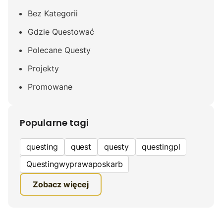
Bez Kategorii
Gdzie Questować
Polecane Questy
Projekty
Promowane
Popularne tagi
questing
quest
questy
questingpl
Questingwyprawaposkarb
edukacyjna gra terenowa
Zobacz więcej
fundacja questingu
turystyka
ciekawe zwiedzanie
gra terenowa