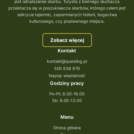
wielkopolskie questy
wakacje z questami
jest odnalezienie skarbu. Turysta z biernego słuchacza
przeistacza się w poszukiwacza skarbów, którego celem jest
trenerzy questingu
odkrycie tajemnic, zapomnianych historii, bogactwa
szkolenie tworzenie questów
kulturowego, czy pradawnego miejsca.
szkolenie questing
Stefan Żeromski
Zobacz więcej
śląskie
ścieżka
Rzeszów
Kontakt
Quiz Łódzkie
questy świętokrzyskie
kontakt@questing.pl
questujwpolsce
questuj z nami
500 638 679
questpieszy
questingwyprawa po skarb
Napisz wiadomość
Godziny pracy
questingowy projekt współpracy
Pn-Pt: 8.00-16.00
questing wielkopolska
Sb: 8.00-13.00
questing w podkarpackim
Questing Przecławski
Questing Łódzkie
Menu
questing gry terenowe
Strona główna