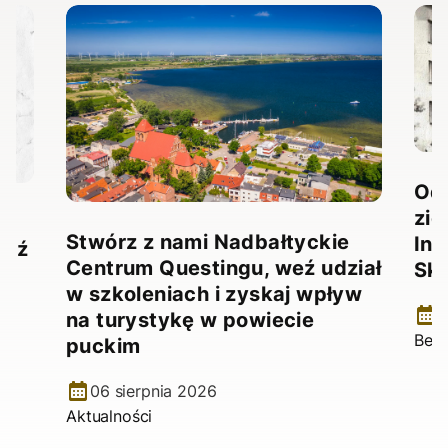
Odk
zie
Stwórz z nami Nadbałtyckie
Ina
ądź
Centrum Questingu, weź udział
Sk
ji
w szkoleniach i zyskaj wpływ
1
na turystykę w powiecie
Bez 
puckim
06 sierpnia 2026
Aktualności