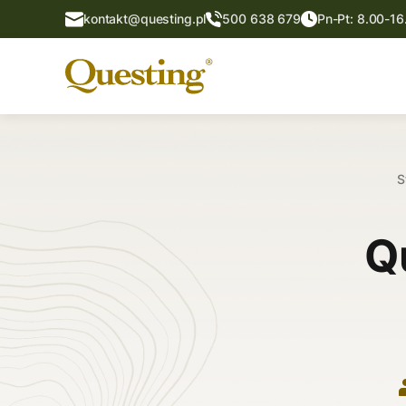
kontakt@questing.pl
500 638 679
Pn-Pt: 8.00-16
S
Q