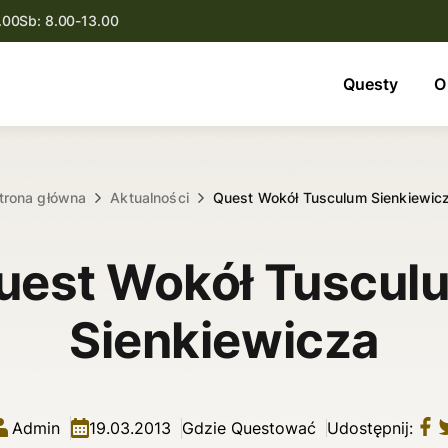
.00
Sb: 8.00-13.00
Questy
Questy
O
O nas
Oferta
trona główna
Aktualności
Quest Wokół Tusculum Sienkiewic
Aktualności
uest Wokół Tuscul
Kontakt
Sienkiewicza
Admin
19.03.2013
Gdzie Questować
Udostępnij: