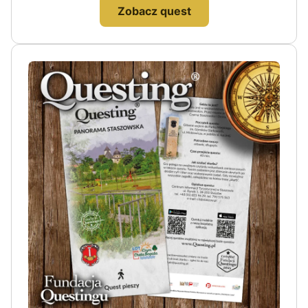
Zobacz quest
Mazowieckie, lubelskie
Moravskoslezský
Opolskie
Podkarpackie
Podlaskie
Pomorskie
Śląskie
Świetokrzyskie
Warmińsko - mazurskie
Warmińsko-mazurskie
Wielkopolskie
Zachodniopomorskie