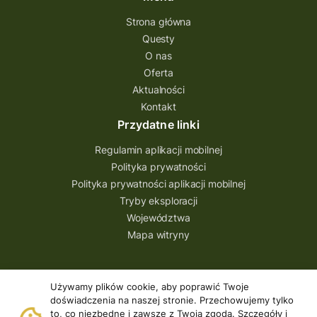
Strona główna
Questy
O nas
Oferta
Aktualności
Kontakt
Przydatne linki
Regulamin aplikacji mobilnej
Polityka prywatności
Polityka prywatności aplikacji mobilnej
Tryby eksploracji
Województwa
Mapa witryny
Aplikacja
Używamy plików cookie, aby poprawić Twoje
doświadczenia na naszej stronie. Przechowujemy tylko
Pobierz
to, co niezbędne i zawsze z Twoją zgodą. Szczegóły i