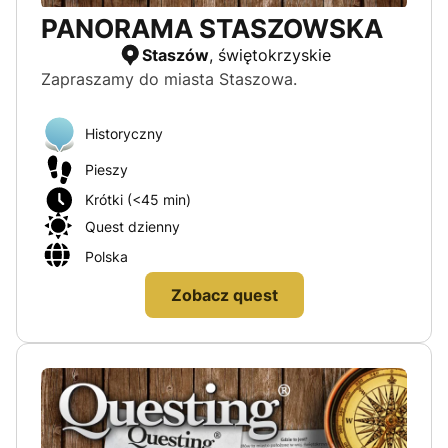
PANORAMA STASZOWSKA
Czas trwania
Staszów
, świętokrzyskie
Krótki (<45 min)
Zapraszamy do miasta Staszowa.
Optymalny (45 min-90min)
Historyczny
Długi (>90 min)
Pieszy
Krótki (<45 min)
Quest dzienny
Polska
Zobacz quest