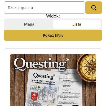
Samochodowe
Wspinaczkowe
Widok:
Nordic Walking
Mapa
Lista
Piesze
Pokaż filtry
Wodne
Kraj
Czechy
Polska
Wersja językowa
czeska
angielska
polska