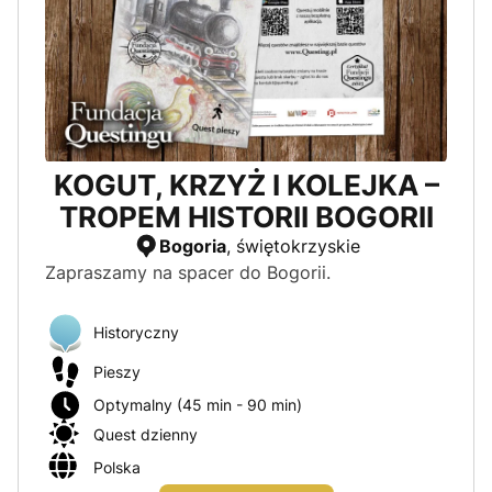
Pora dnia
Dzienne
Nocne
KOGUT, KRZYŻ I KOLEJKA –
Województwo
TROPEM HISTORII BOGORII
Dolnośląskie
Bogoria
, świętokrzyskie
Zapraszamy na spacer do Bogorii.
Kujawsko-pomorskie
Łódzkie
Historyczny
Lubelskie
Pieszy
Lubuskie
Optymalny (45 min - 90 min)
Quest dzienny
Małopolskie
Polska
Mazowieckie