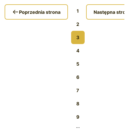
1
Poprzednia strona
Następna stron
2
3
4
5
6
7
8
9
…