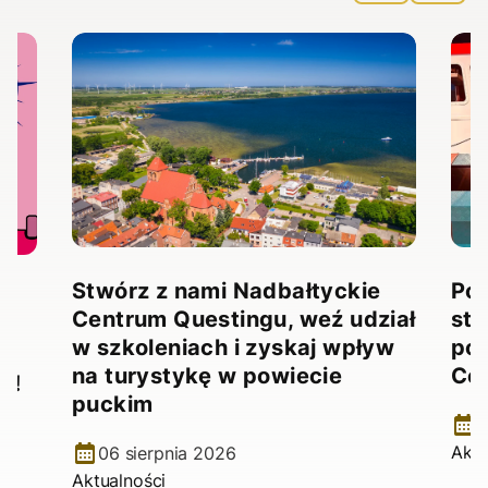
Stwórz z nami Nadbałtyckie
Pow
Centrum Questingu, weź udział
stw
!
w szkoleniach i zyskaj wpływ
pow
na turystykę w powiecie
Ce
e!
puckim
2
Aktu
06 sierpnia 2026
Aktualności