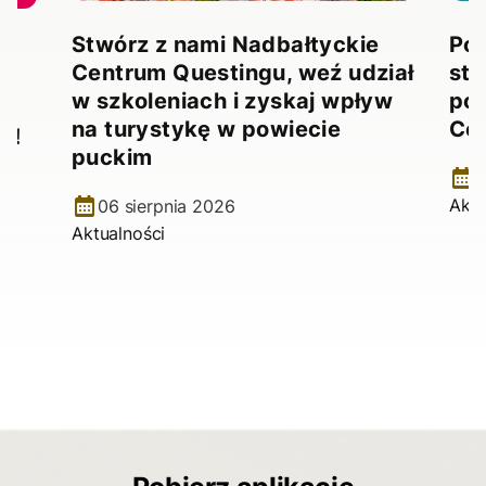
Stwórz z nami Nadbałtyckie
Pow
Centrum Questingu, weź udział
stw
!
w szkoleniach i zyskaj wpływ
pow
na turystykę w powiecie
Ce
e!
puckim
2
Aktu
06 sierpnia 2026
Aktualności