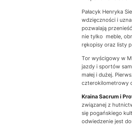
Pałacyk Henryka Si
wdzięczności i uzna
pozwalają przenieś
nie tylko meble, ob
rękopisy oraz listy p
Tor wyścigowy w Mi
jazdy i sportów sa
małej i dużej. Pierw
czterokilometrowy o
Kraina Sacrum i Pr
związanej z hutnic
się pogańskiego kul
odwiedzenie jest d