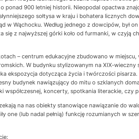
 o ponad 900 letniej historii. Nieopodal opactwa znaj
słynniejszego sołtysa w kraju i bohatera licznych do
ąd w Wąchocku. Według jednego z dowcipów, był on 
a się z najwyższej górki koło od furmanki, w czyją c
otach – centrum edukacyjne zbudowano w miejscu,
eromskich. W budynku stylizowanym na XIX-wieczny 
a ekspozycja dotycząca życia i twórczości pisarza.
sny budynek nawiązujący do mitu o szklanych doma
ki współczesnej, koncerty, spotkania literackie, czy p
czekają na nas obiekty stanowiące nawiązanie do w
niły one (lub nadal pełnią) funkcję rozumianych w sz
je: