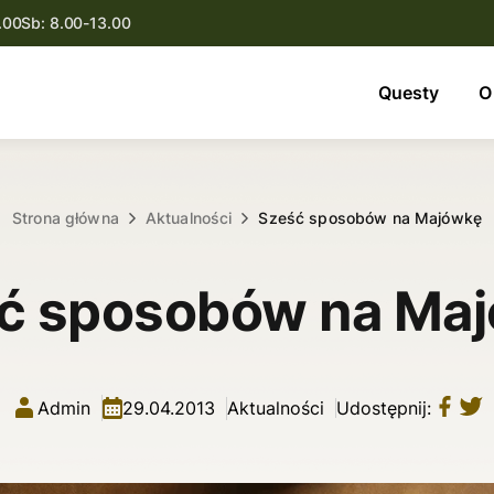
.00
Sb: 8.00-13.00
Questy
Questy
O
O nas
Oferta
Strona główna
Aktualności
Sześć sposobów na Majówkę
Aktualności
ć sposobów na Ma
Kontakt
Admin
29.04.2013
Aktualności
Udostępnij: