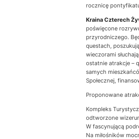
rocznicę pontyfikat
Kraina Czterech Ż
poświęcone rozrywc
przyrodniczego. Będ
questach, poszukuj
wieczorami słuchają
ostatnie atrakcje – 
samych mieszkańców
Społecznej, finans
Proponowane atrakc
Kompleks Turystycz
odtworzone wizerunk
W fascynującą podró
Na miłośników mocny