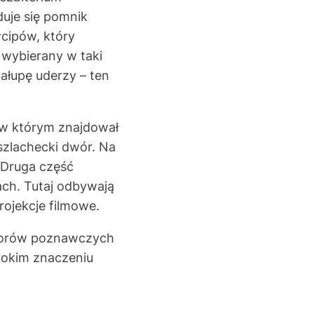
duje się pomnik
wcipów, który
wybierany w taki
hałupę uderzy – ten
 w którym znajdował
szlachecki dwór. Na
 Druga część
ch. Tutaj odbywają
rojekcje filmowe.
alorów poznawczych
erokim znaczeniu