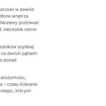
isarzowi w dowód
edlone wnętrza
z. Możemy podziwiać
eż niezwykle cenne
ośników szybkiej
 na dwóch pętlach:
 to ponad
tarożytności,
 – czasu ścierania
miejsc, których