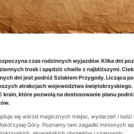
zpoczyna czas rodzinnych wyjazdów. Kilka dni po
iennych trosk i spędzić chwile z najbliższymi. Cie
nych dni jest podróż Szlakiem Przygody. Licząca po
kszych atrakcjach województwa świętokrzyskiego. 
ć krain, które pozwolą na dostosowanie planu podr
tów.
jduje się wśród magicznych miejsc, wydarzeń i ludz
Wokół Łysej Góry. Poznamy tam zagadki minionych e
ętokrzyskich, słowiańskich obrzędów i czarownic.