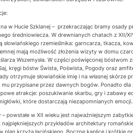
je:
na w Hucie Szklanej – przekraczając bramy osady p
nego średniowiecza. W drewnianych chatach z XII/X
ą słowiańskiego rzemieślnika: garncarza, tkacza, ko
jemnej mają możliwość złożenia wizyty w domu czaro
uślarza Wszemysła. W części poświęconej bóstwom zn
Gaj, kręgi bóstw Śwista, Pośwista, Pogody oraz amfit
dy otrzymuje słowiańskie imię i na własnej skórze prz
ą mu przypisane przez dawnych bogów. Ponadto dla
powe atrakcje: poszukiwanie skarbu, gry i zabawy e
amigłówki, które dostarczają niezapomnianych emocji.
– powstałe w XII wieku jest najważniejszym zabytk
z najpiękniejszych przykładów architektury romańskie
w plan krzyża łacińskiego. Boczne kaplice i krótkie p