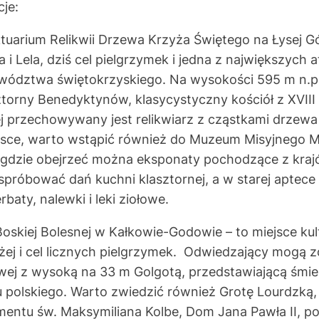
je:
tuarium Relikwii Drzewa Krzyża Świętego na Łysej G
 i Lela, dziś cel pielgrzymek i jedna z największych a
wództwa świętokrzyskiego. Na wysokości 595 m n.p.
ztorny Benedyktynów, klasycystyczny kościół z XVIII 
ej przechowywany jest relikwiarz z cząstkami drzew
jsce, warto wstąpić również do Muzeum Misyjnego M
, gdzie obejrzeć można eksponaty pochodzące z kraj
róbować dań kuchni klasztornej, a w starej aptece 
baty, nalewki i leki ziołowe.
Boskiej Bolesnej w Kałkowie-Godowie – to miejsce k
żej i cel licznych pielgrzymek. Odwiedzający mogą
wej z wysoką na 33 m Golgotą, przedstawiającą śmie
 polskiego. Warto zwiedzić również Grotę Lourdzką
entu św. Maksymiliana Kolbe, Dom Jana Pawła II, po