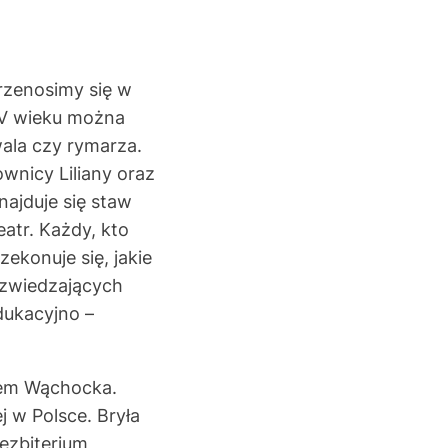
rzenosimy się w
IV wieku można
wala czy rymarza.
wnicy Liliany oraz
ajduje się staw
eatr. Każdy, kto
ekonuje się, jakie
 zwiedzających
dukacyjno –
iem Wąchocka.
j w Polsce. Bryła
rezbiterium