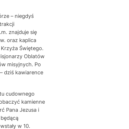
órze – niegdyś
trakcji
m. znajduje się
w. oraz kaplica
a Krzyża Świętego.
isjonarzy Oblatów
ów misyjnych. Po
– dziś kawiarence
ultu cudownego
 zobaczyć kamienne
rć Pana Jezusa i
, będącą
wstały w 10.