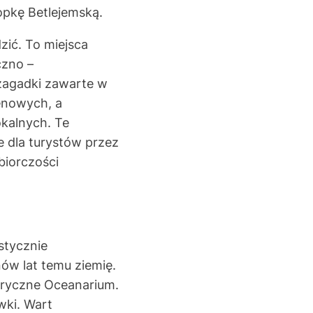
opkę Betlejemską.
zić. To miejsca
czno –
 zagadki zawarte w
enowych, a
okalnych. Te
ne dla turystów przez
iorczości
stycznie
ów lat temu ziemię.
oryczne Oceanarium.
wki. Wart