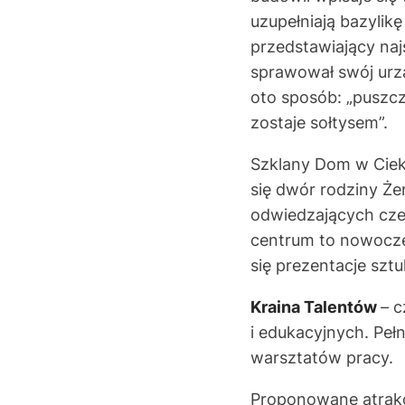
uzupełniają bazylikę
przedstawiający naj
sprawował swój urz
oto sposób: „puszcz
zostaje sołtysem”.
Szklany Dom w Ciek
się dwór rodziny Ż
odwiedzających czek
centrum to nowocze
się prezentacje sztu
Kraina Talentów
– 
i edukacyjnych. Peł
warsztatów pracy.
Proponowane atrakc