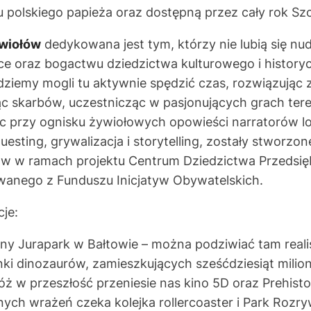
u polskiego papieża oraz dostępną przez cały rok Sz
ywiołów
dedykowana jest tym, którzy nie lubią się nud
e oraz bogactwu dziedzictwa kulturowego i history
ziemy mogli tu aktywnie spędzić czas, rozwiązując
ąc skarbów, uczestnicząc w pasjonujących grach ter
c przy ognisku żywiołowych opowieści narratorów l
questing, grywalizacja i storytelling, zostały stworzo
 w ramach projektu Centrum Dziedzictwa Przedsięb
owanego z Funduszu Inicjatyw Obywatelskich.
je:
ny Jurapark w Bałtowie – można podziwiać tam reali
i dinozaurów, zamieszkujących sześćdziesiąt milion
ż w przeszłość przeniesie nas kino 5D oraz Prehist
ch wrażeń czeka kolejka rollercoaster i Park Rozry