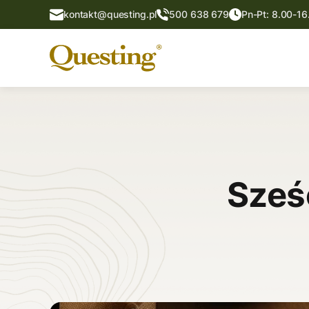
kontakt@questing.pl
500 638 679
Pn-Pt: 8.00-16
Sześ