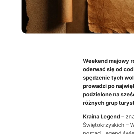
Weekend majowy ro
oderwać się od codz
spędzenie tych wol
prowadzi po najwię
podzielone na sześ
różnych grup turys
Kraina Legend
– zna
Świętokrzyskich – 
postaci, legend świ