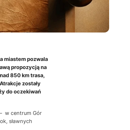
za miastem pozwala
kawą propozycją na
nad 850 km trasa,
Atrakcje zostały
óży do oczekiwań
i – w centrum Gór
pok, sławnych