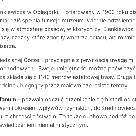
enkiewicza w Oblęgorku – ofiarowany w 1900 roku p
nia, dziś spełnia funkcję muzeum. Wiernie odzwierci
ć się w atmosferę czasów, w których żył Sienkiewic
razy, rzeźby które zdobiły wnętrza pałacu, ale równi
isarza.
edzianej Górze – przyciągnie z pewnością uwagę mił
mochodowych. Swoje umiejętności można poćwiczyć
sza składa się z 1140 metrów asfaltowej trasy. Druga
dcinek biegnący przez malownicze lesiste tereny.
ofanum
– pozwala odczuć przenikanie się historii od s
twem i okresem wpływów rzymskich, do średniowiecza
tu z chrześcijaństwem. To także duchowa podróż do 
oświadczeniem niemal mistycznym.