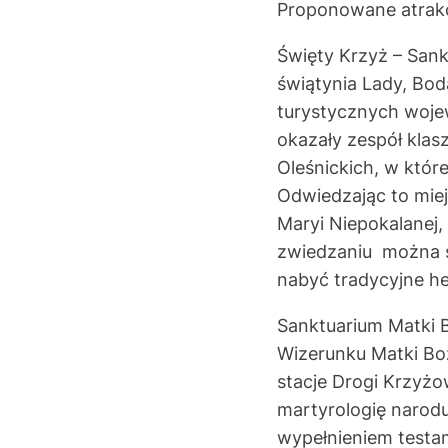
Proponowane atrakc
Święty Krzyż – Sank
świątynia Lady, Boda
turystycznych woje
okazały zespół klas
Oleśnickich, w któr
Odwiedzając to mie
Maryi Niepokalanej
zwiedzaniu można sp
nabyć tradycyjne her
Sanktuarium Matki 
Wizerunku Matki Bo
stacje Drogi Krzyżo
martyrologię narodu
wypełnieniem testam