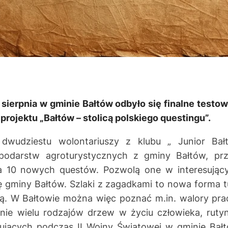
sierpnia w gminie Bałtów odbyło się finalne testow
rojektu „Bałtów – stolicą polskiego questingu”.
 dwudziestu wolontariuszy z klubu „ Junior Bał
ospodarstw agroturystycznych z gminy Bałtów, prz
ła 10 nowych questów. Pozwolą one w interesując
ię gminy Bałtów. Szlaki z zagadkami to nowa forma tu
ą. W Bałtowie można więc poznać m.in. walory pr
nie wielu rodzajów drzew w życiu człowieka, rut
nujących podczas II Wojny Światowej w gminie Bał