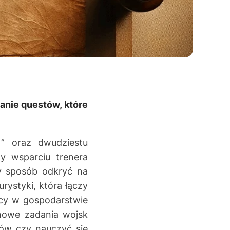
anie questów, które
t” oraz dwudziestu
y wsparciu trenera
y sposób odkryć na
rystyki, która łączy
acy w gospodarstwie
ynowe zadania wojsk
tów czy nauczyć się