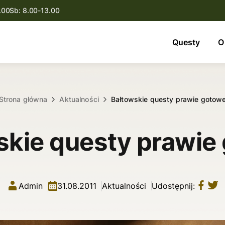
.00
Sb: 8.00-13.00
Questy
Questy
O
O nas
Oferta
Strona główna
Aktualności
Bałtowskie questy prawie gotow
Aktualności
skie questy prawie
Kontakt
Admin
31.08.2011
Aktualności
Udostępnij: