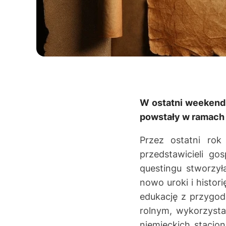
W ostatni weekend 
powstały w ramach p
Przez ostatni rok
przedstawicieli g
questingu stworzy
nowo uroki i histor
edukację z przygod
rolnym, wykorzysta
niemieckich stacjo