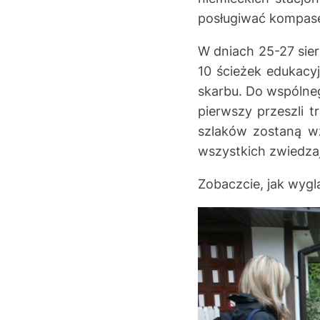
posługiwać kompas
W dniach 25-27 sier
10 ścieżek edukacy
skarbu. Do wspólneg
pierwszy przeszli 
szlaków zostaną wz
wszystkich zwiedzaj
Zobaczcie, jak wygl