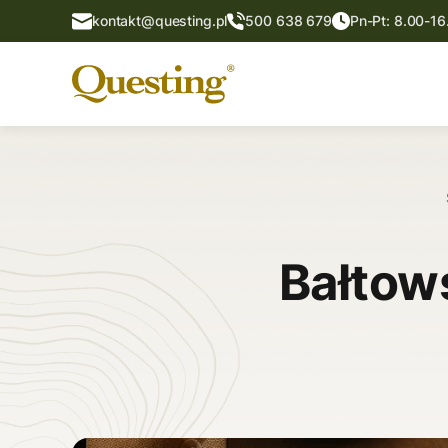
kontakt@questing.pl
500 638 679
Pn-Pt: 8.00-16
Bałtow