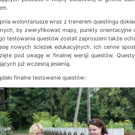
em.
pnia wolontariusze wraz z trenerem questingu dokład
jnych, by zweryfikować mapy, punkty orientacyjne o
o testowania questów zostali zaproszeni także ocho
trasę nowych ścieżek edukacyjnych. Ich cenne spos
ięte pod uwagę w finalnej wersji questów. Quest
ących już wczesną jesienią.
ądało finalne testowanie questów: