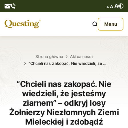
Questy
Menu
O nas
Oferta
Strona główna
Aktualności
“Chcieli nas zakopać. Nie wiedzieli, że …
Aktualności
“Chcieli nas zakopać. Nie
Kontakt
wiedzieli, że jesteśmy
ziarnem” – odkryj losy
Żołnierzy Niezłomnych Ziemi
Mieleckiej i zdobądź