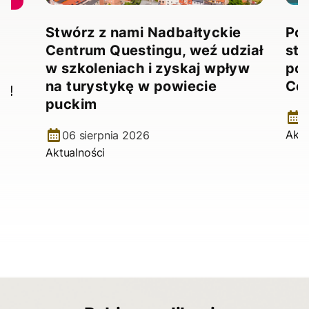
Stwórz z nami Nadbałtyckie
Pow
Centrum Questingu, weź udział
stw
!
w szkoleniach i zyskaj wpływ
pow
na turystykę w powiecie
Ce
e!
puckim
2
Aktu
06 sierpnia 2026
Aktualności