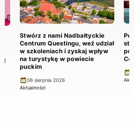
Stwórz z nami Nadbałtyckie
Pow
Centrum Questingu, weź udział
stw
!
w szkoleniach i zyskaj wpływ
pow
na turystykę w powiecie
Ce
e!
puckim
2
Aktu
06 sierpnia 2026
Aktualności