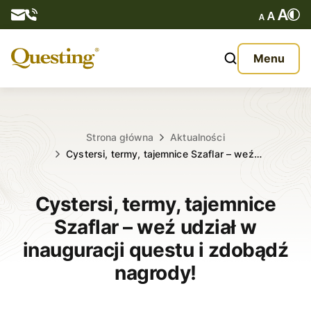
Questy
Menu
O nas
Oferta
Strona główna
Aktualności
Cystersi, termy, tajemnice Szaflar – weź…
Aktualności
Cystersi, termy, tajemnice
Kontakt
Szaflar – weź udział w
inauguracji questu i zdobądź
nagrody!