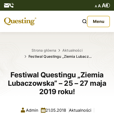
Questy
Menu
O nas
Oferta
Strona główna
Aktualności
Festiwal Questingu „Ziemia Lubacz…
Aktualności
Festiwal Questingu „Ziemia
Kontakt
Lubaczowska” – 25 – 27 maja
2019 roku!
Admin
21.05.2018
Aktualności