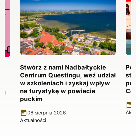
Stwórz z nami Nadbałtyckie
Pow
Centrum Questingu, weź udział
stw
!
w szkoleniach i zyskaj wpływ
pow
na turystykę w powiecie
Ce
e!
puckim
2
Aktu
06 sierpnia 2026
Aktualności