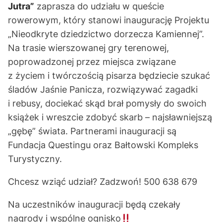
Jutra”
zaprasza do udziału w queście
rowerowym, który stanowi inaugurację Projektu
„Nieodkryte dziedzictwo dorzecza Kamiennej”.
Na trasie wierszowanej gry terenowej,
poprowadzonej przez miejsca związane
z życiem i twórczością pisarza będziecie szukać
śladów Jaśnie Panicza, rozwiązywać zagadki
i rebusy, dociekać skąd brał pomysły do swoich
książek i wreszcie zdobyć skarb – najsławniejszą
„gębę” świata. Partnerami inauguracji są
Fundacja Questingu oraz Bałtowski Kompleks
Turystyczny.
Chcesz wziąć udział? Zadzwoń! 500 638 679
Na uczestników inauguracji będą czekały
nagrody i wspólne ognisko