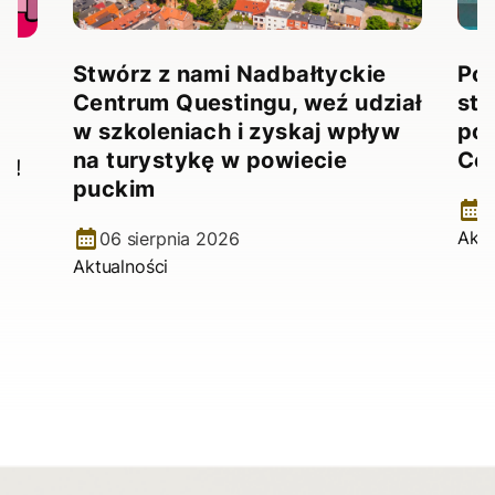
Stwórz z nami Nadbałtyckie
Pow
Centrum Questingu, weź udział
stw
!
w szkoleniach i zyskaj wpływ
pow
na turystykę w powiecie
Ce
e!
puckim
2
Aktu
06 sierpnia 2026
Aktualności