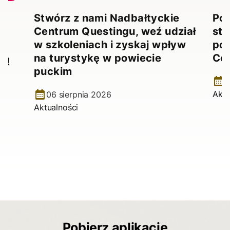
Stwórz z nami Nadbałtyckie
Pow
Centrum Questingu, weź udział
stw
!
w szkoleniach i zyskaj wpływ
pow
na turystykę w powiecie
Ce
e!
puckim
2
Aktu
06 sierpnia 2026
Aktualności
Pobierz aplikację