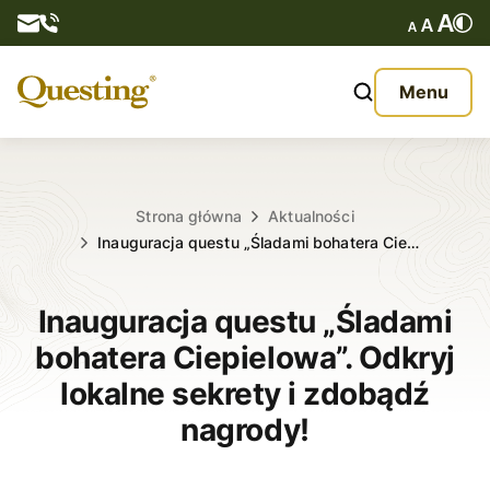
Questy
Menu
O nas
Oferta
Strona główna
Aktualności
Inauguracja questu „Śladami bohatera Cie…
Aktualności
Inauguracja questu „Śladami
Kontakt
bohatera Ciepielowa”. Odkryj
lokalne sekrety i zdobądź
nagrody!