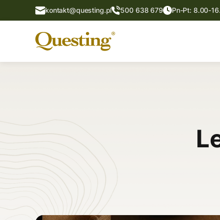
kontakt@questing.pl
500 638 679
Pn-Pt: 8.00-16
L