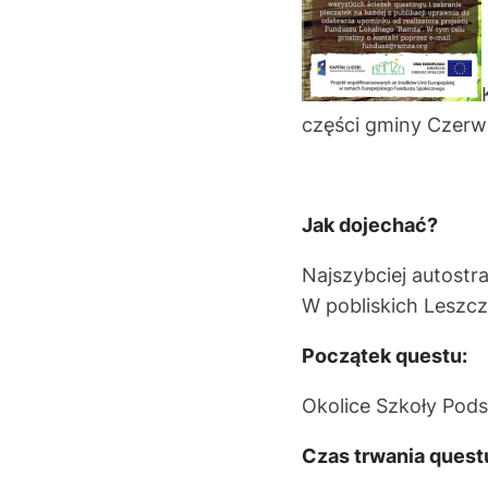
części gminy Czerw
Jak dojechać?
Najszybciej autostr
W pobliskich Leszczy
Początek questu:
Okolice Szkoły Pods
Czas trwania quest