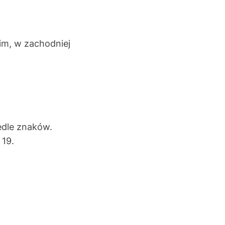
im, w zachodniej
wedle znaków.
 19.