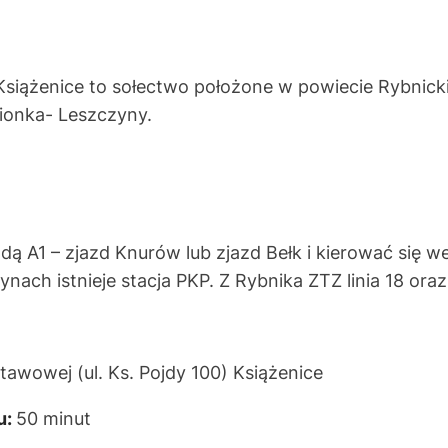
Książenice to sołectwo położone w powiecie Rybnick
ionka- Leszczyny.
adą A1 – zjazd Knurów lub zjazd Bełk i kierować się 
nach istnieje stacja PKP. Z Rybnika ZTZ linia 18 oraz
tawowej (ul. Ks. Pojdy 100) Książenice
u:
50 minut