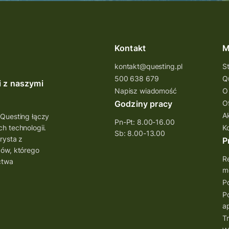
Kontakt
M
kontakt@questing.pl
S
500 638 679
Q
i z naszymi
Napisz wiadomość
O
Godziny pracy
O
A
 Questing łączy
Pn-Pt: 8.00-16.00
h technologii.
K
Sb: 8.00-13.00
rysta z
P
bów, którego
Re
ctwa
mo
Po
Po
ap
Tr