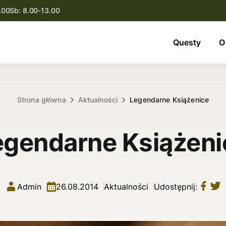
.00
Sb: 8.00-13.00
Questy
Questy
O
O nas
Oferta
Strona główna
Aktualności
Legendarne Książenice
Aktualności
egendarne Książeni
Kontakt
Admin
26.08.2014
Aktualności
Udostępnij: