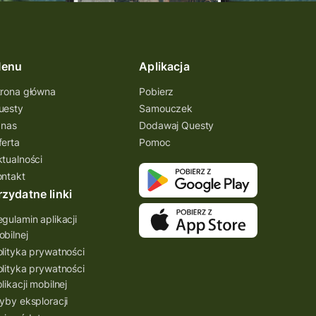
enu
Aplikacja
trona główna
Pobierz
uesty
Samouczek
 nas
Dodawaj Questy
ferta
Pomoc
ktualności
ontakt
rzydatne linki
gulamin aplikacji
bilnej
lityka prywatności
lityka prywatności
likacji mobilnej
yby eksploracji