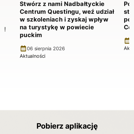
Stwórz z nami Nadbałtyckie
Pow
Centrum Questingu, weź udział
stw
!
w szkoleniach i zyskaj wpływ
pow
na turystykę w powiecie
Ce
e!
puckim
2
Aktu
06 sierpnia 2026
Aktualności
Pobierz aplikację