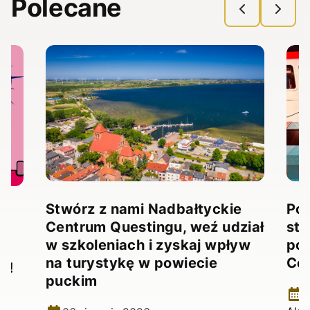
Polecane
Stwórz z nami Nadbałtyckie
Pow
Centrum Questingu, weź udział
stw
!
w szkoleniach i zyskaj wpływ
pow
na turystykę w powiecie
Ce
e!
puckim
2