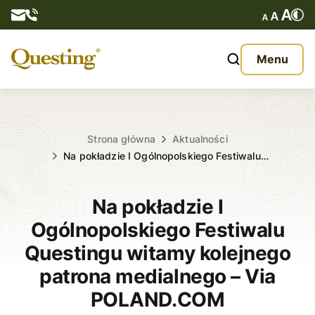
Questy
Menu
O nas
Oferta
Strona główna
Aktualności
Na pokładzie I Ogólnopolskiego Festiwalu…
Aktualności
Na pokładzie I
Kontakt
Ogólnopolskiego Festiwalu
Questingu witamy kolejnego
patrona medialnego – Via
POLAND.COM