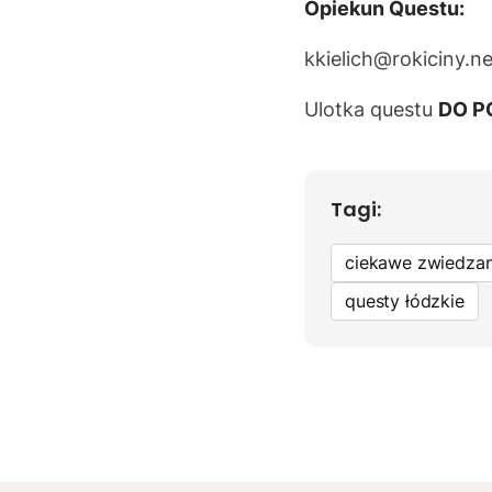
Opiekun Questu:
kkielich@rokiciny.ne
Ulotka questu
DO P
Tagi:
ciekawe zwiedzan
questy łódzkie