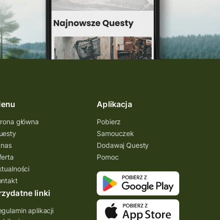
enu
Aplikacja
trona główna
Pobierz
uesty
Samouczek
 nas
Dodawaj Questy
ferta
Pomoc
ktualności
ontakt
rzydatne linki
gulamin aplikacji