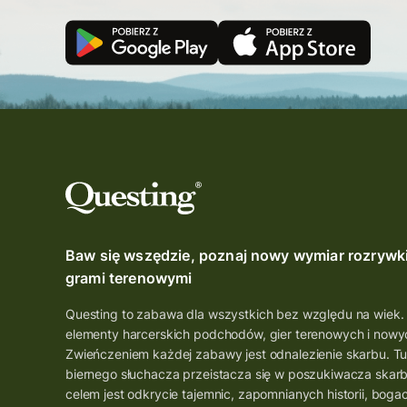
Baw się wszędzie, poznaj nowy wymiar rozrywk
grami terenowymi
Questing to zabawa dla wszystkich bez względu na wiek.
elementy harcerskich podchodów, gier terenowych i nowyc
Zwieńczeniem każdej zabawy jest odnalezienie skarbu. Tu
biernego słuchacza przeistacza się w poszukiwacza skar
celem jest odkrycie tajemnic, zapomnianych historii, boga