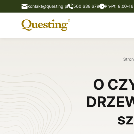
kontakt@questing.pl
500 638 679
Pn-Pt: 8.00-16
Stro
O CZ
DRZEWA
sz