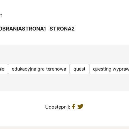
t
OBRANIA
STRONA1
STRONA2
ie
edukacyjna gra terenowa
quest
questing wypraw
Udostępnij: