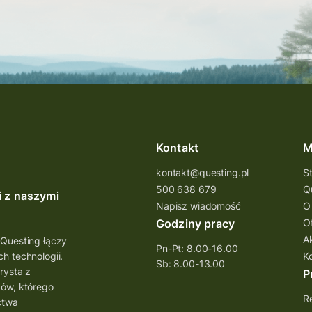
Kontakt
M
kontakt@questing.pl
S
500 638 679
Q
i z naszymi
Napisz wiadomość
O
Godziny pracy
O
A
 Questing łączy
Pn-Pt: 8.00-16.00
h technologii.
K
Sb: 8.00-13.00
rysta z
P
bów, którego
Re
ctwa