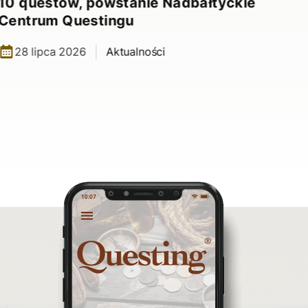
10 questów, powstanie Nadbałtyckie
Centrum Questingu
28 lipca 2026
Aktualności
Nad
10