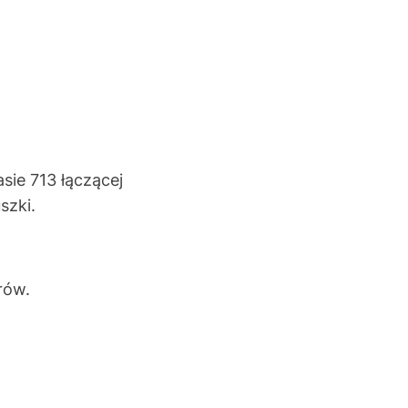
sie 713 łączącej
szki.
rów.