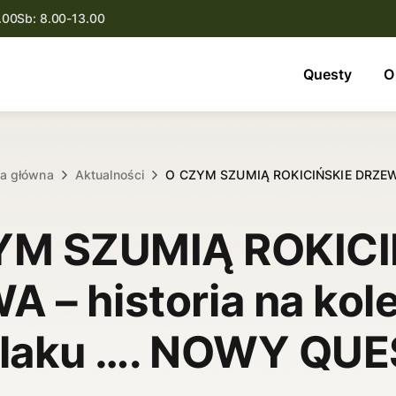
.00
Sb: 8.00-13.00
Questy
Questy
O
O nas
Oferta
na główna
Aktualności
O CZYM SZUMIĄ ROKICIŃSKIE DRZE
Aktualności
YM SZUMIĄ ROKICI
Kontakt
 – historia na ko
laku …. NOWY QU