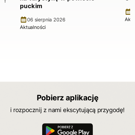
e!
puckim
2
Aktu
06 sierpnia 2026
Aktualności
Pobierz aplikację
i rozpocznij z nami ekscytującą przygodę!