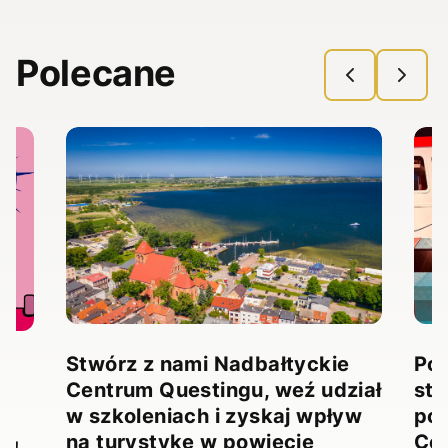
Polecane
Stwórz z nami Nadbałtyckie
Pow
Centrum Questingu, weź udział
stw
!
w szkoleniach i zyskaj wpływ
pow
na turystykę w powiecie
Ce