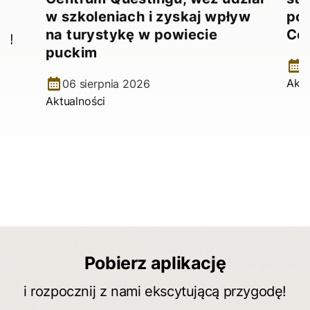
!
w szkoleniach i zyskaj wpływ
pow
na turystykę w powiecie
Ce
e!
puckim
2
Aktu
06 sierpnia 2026
Aktualności
Pobierz aplikację
i rozpocznij z nami ekscytującą przygodę!