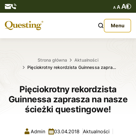
Questy
Menu
O nas
Oferta
Strona główna
Aktualności
Pięciokrotny rekordzista Guinnessa zapra…
Aktualności
Pięciokrotny rekordzista
Kontakt
Guinnessa zaprasza na nasze
ścieżki questingowe!
Admin
03.04.2018
Aktualności