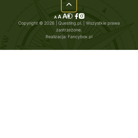
Copyright © 2026 | Questing.pl. | Wszystkie prawa
zastrzeżone.
Realizacja:
Fancybox.pl