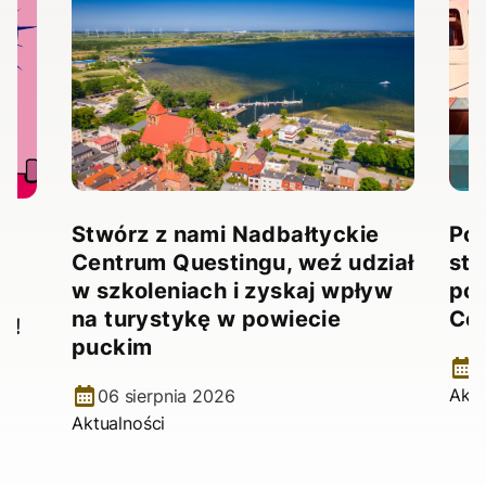
Stwórz z nami Nadbałtyckie
Pow
Centrum Questingu, weź udział
stw
!
w szkoleniach i zyskaj wpływ
pow
na turystykę w powiecie
Ce
e!
puckim
2
Aktu
06 sierpnia 2026
Aktualności