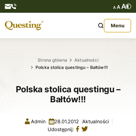
Questy
Menu
O nas
Oferta
Strona główna
Aktualności
Polska stolica questingu – Bałtów!!!
Aktualności
Polska stolica questingu –
Kontakt
Bałtów!!!
Admin
28.01.2012
Aktualności
Udostępnij: