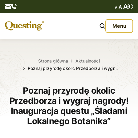
Questy
Menu
O nas
Oferta
Strona główna
Aktualności
Poznaj przyrodę okolic Przedborza i wygr…
Aktualności
Poznaj przyrodę okolic
Kontakt
Przedborza i wygraj nagrody!
Inauguracja questu „Śladami
Lokalnego Botanika”