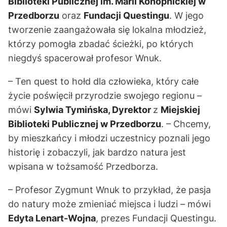
Biblioteki Publicznej im. Marii Konopnickiej w
Przedborzu
oraz
Fundacji Questingu
. W jego
tworzenie zaangażowała się lokalna młodzież,
którzy pomogła zbadać ścieżki, po których
niegdyś spacerował profesor Wnuk.
– Ten quest to hołd dla człowieka, który całe
życie poświęcił przyrodzie swojego regionu –
mówi
Sylwia Tymińska, Dyrektor
z
Miejskiej
Biblioteki Publicznej w Przedborzu
. – Chcemy,
by mieszkańcy i młodzi uczestnicy poznali jego
historię i zobaczyli, jak bardzo natura jest
wpisana w tożsamość Przedborza.
– Profesor Zygmunt Wnuk to przykład, że pasja
do natury może zmieniać miejsca i ludzi – mówi
Edyta Lenart-Wojna
, prezes Fundacji Questingu.