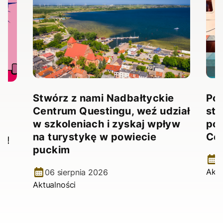
Stwórz z nami Nadbałtyckie
Pow
Centrum Questingu, weź udział
stw
!
w szkoleniach i zyskaj wpływ
pow
na turystykę w powiecie
Ce
e!
puckim
2
Aktu
06 sierpnia 2026
Aktualności