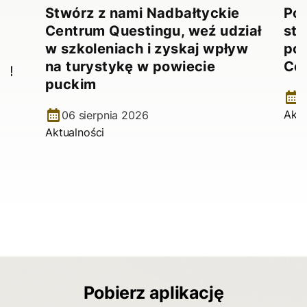
Stwórz z nami Nadbałtyckie
Pow
Centrum Questingu, weź udział
stw
!
w szkoleniach i zyskaj wpływ
pow
na turystykę w powiecie
Ce
e!
puckim
2
Aktu
06 sierpnia 2026
Aktualności
Pobierz aplikację