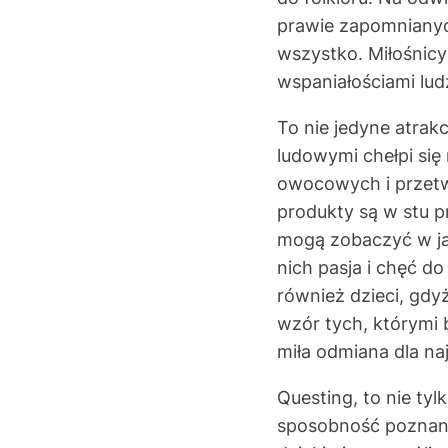
prawie zapomnianych
wszystko. Miłośnicy
wspaniałościami lud
To nie jedyne atrak
ludowymi chełpi si
owocowych i przet
produkty są w stu 
mogą zobaczyć w jak
nich pasja i chęć 
również dzieci, gd
wzór tych, którymi 
miła odmiana dla na
Questing, to nie ty
sposobność poznania