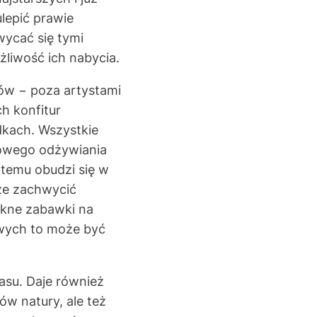
lepić prawie
wycać się tymi
żliwość ich nabycia.
zów − poza artystami
h konfitur
kach. Wszystkie
rowego odżywiania
 temu obudzi się w
że zachwycić
ękne zabawki na
owych to może być
asu. Daje również
w natury, ale też