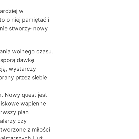
ardziej w
 o niej pamiętać i
śnie stworzył nowy
ania wolnego czasu.
a sporą dawkę
ją, wystarczy
rany przez siebie
. Nowy quest jest
awiskowe wapienne
erwszy plan
alarzy czy
tworzone z miłości
jstarszych i już