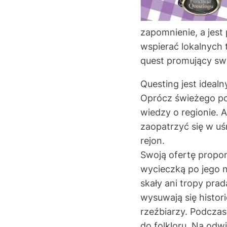
zapomnienie, a jest
wspierać lokalnych 
quest promujący sw
Questing jest idea
Oprócz świeżego pow
wiedzy o regionie. 
zaopatrzyć się w uś
rejon.
Swoją ofertę propon
wycieczką po jego n
skały ani tropy pr
wysuwają się histor
rzeźbiarzy. Podczas
do folkloru. Na odw