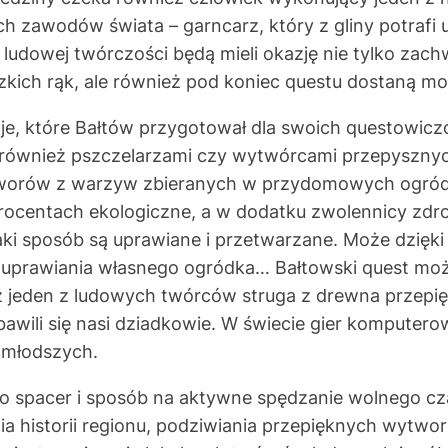
 zawodów świata – garncarz, który z gliny potrafi u
 ludowej twórczości będą mieli okazję nie tylko zach
zkich rąk, ale również pod koniec questu dostaną mo
cje, które Bałtów przygotował dla swoich questowic
ę również pszczelarzami czy wytwórcami przepysznyc
worów z warzyw zbieranych w przydomowych ogród
procentach ekologiczne, a w dodatku zwolennicy zd
i sposób są uprawiane i przetwarzane. Może dzięki
do uprawiania własnego ogródka… Bałtowski quest mo
yż jeden z ludowych twórców struga z drewna przepi
bawili się nasi dziadkowie. W świecie gier komputer
jmłodszych.
lko spacer i sposób na aktywne spędzanie wolnego cz
 historii regionu, podziwiania przepięknych wytworó