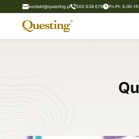
kontakt@questing.pl
500 638 679
Pn-Pt: 8.00-16
Qu