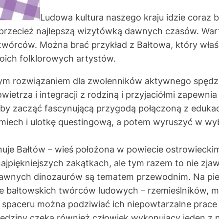
Ludowa kultura naszego kraju idzie coraz b
 przecież najlepszą wizytówką dawnych czasów. Warto
twórców. Można brać przykład z Bałtowa, który wła
oich folklorowych artystów.
lnym rozwiązaniem dla zwolenników aktywnego spędz
ietrza i integracji z rodziną i przyjaciółmi zapewni
Aby zacząć fascynującą przygodą połączoną z edukac
miech i ulotkę questingową, a potem wyruszyć w wyb
uje Bałtów – wieś położona w powiecie ostrowieckim
ajpiękniejszych zakątkach, ale tym razem to nie zj
adawnych dinozaurów są tematem przewodnim. Na pi
ie bałtowskich twórców ludowych – rzemieślników, m
 spaceru można podziwiać ich niepowtarzalne prace 
iedziny czeka również człowiek wykonujący jeden z na