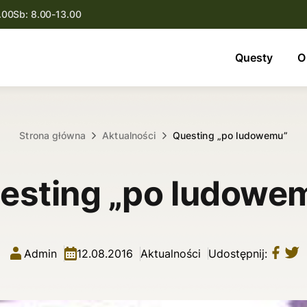
.00
Sb: 8.00-13.00
Questy
Questy
O
O nas
Oferta
Strona główna
Aktualności
Questing „po ludowemu”
Aktualności
esting „po ludowe
Kontakt
Admin
12.08.2016
Aktualności
Udostępnij: