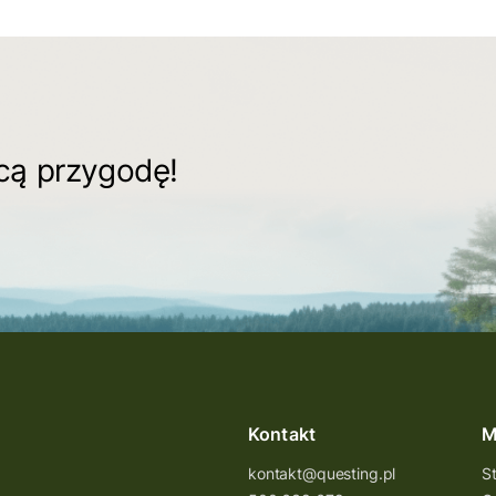
ącą przygodę!
Kontakt
M
kontakt@questing.pl
S