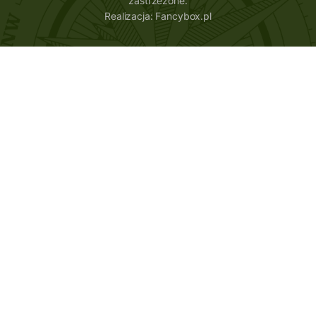
zastrzeżone.
Realizacja:
Fancybox.pl