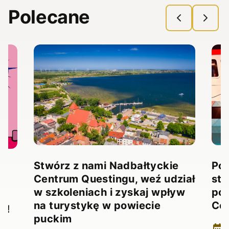
Polecane
Stwórz z nami Nadbałtyckie
Pow
Centrum Questingu, weź udział
stw
!
w szkoleniach i zyskaj wpływ
pow
na turystykę w powiecie
Ce
e!
puckim
2