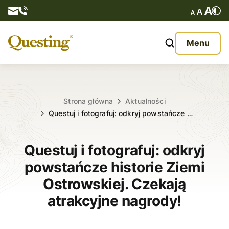
Questy
Menu
O nas
Oferta
Strona główna
Aktualności
Questuj i fotografuj: odkryj powstańcze …
Aktualności
Questuj i fotografuj: odkryj
Kontakt
powstańcze historie Ziemi
Ostrowskiej. Czekają
atrakcyjne nagrody!