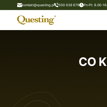
kontakt@questing.pl
500 638 679
Pn-Pt: 8.00-16
CO 