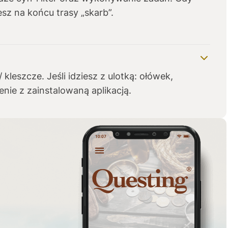
sz na końcu trasy „skarb”.
1-610 Pozezdrze, ug@pozezdrze.pl
leszcze. Jeśli idziesz z ulotką: ołówek,
dzenie z zainstalowaną aplikacją.