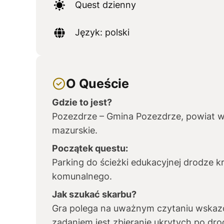
Quest dzienny
Język: polski
O Queście
Gdzie to jest?
Pozezdrze – Gmina Pozezdrze, powiat 
mazurskie.
Początek questu:
Parking do ścieżki edukacyjnej drodze 
komunalnego.
Jak szukać skarbu?
Gra polega na uważnym czytaniu wskaz
zadaniem jest zbieranie ukrytych po dro