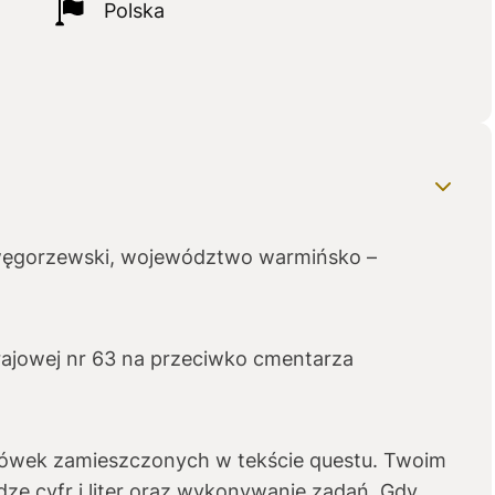
Polska
węgorzewski, województwo warmińsko –
krajowej nr 63 na przeciwko cmentarza
ówek zamieszczonych w tekście questu. Twoim
dze cyfr i liter oraz wykonywanie zadań. Gdy