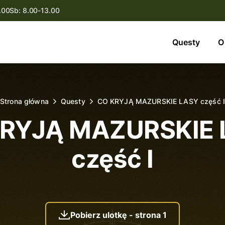
.00
Sb: 8.00-13.00
Questy
Questy
O
O nas
Oferta
Strona główna
Questy
CO KRYJĄ MAZURSKIE LASY część I
Aktualności
KRYJĄ MAZURSKIE 
Kontakt
część I
Pobierz ulotkę - strona 1