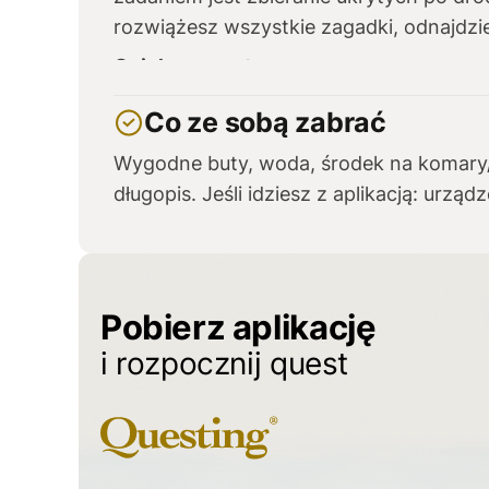
rozwiążesz wszystkie zagadki, odnajdzie
Opiekun questu:
Urząd Gminy w Pozezdrzu, 1 Maja 1a, 1
Co ze sobą zabrać
Wygodne buty, woda, środek na komary/ k
długopis. Jeśli idziesz z aplikacją: urzą
Pobierz aplikację
i rozpocznij quest