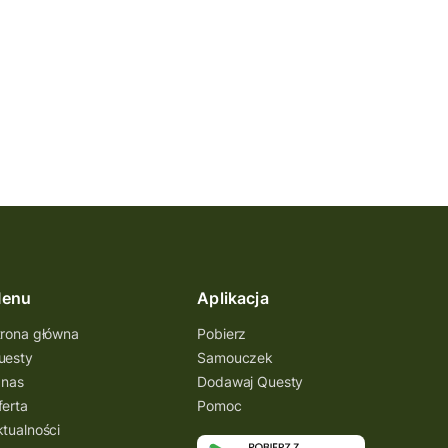
enu
Aplikacja
trona główna
Pobierz
uesty
Samouczek
 nas
Dodawaj Questy
ferta
Pomoc
ktualności