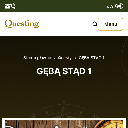
Questy
Menu
O nas
Oferta
Strona główna
Questy
GĘBĄ STĄD 1
Aktualności
GĘBĄ STĄD 1
Kontakt