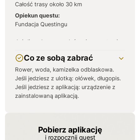
Całość trasy około 30 km
Opiekun questu:
Fundacja Questingu
Jeżeli zaobserwowałeś zmiany na trasie
questu – napisz do nas na
Co ze sobą zabrać
kontakt@questing.pl
Rower, woda, kamizelka odblaskowa.
Jeśli jedziesz z ulotką: ołówek, długopis.
Jeśli jedziesz z aplikacją: urządzenie z
zainstalowaną aplikacją.
Pobierz aplikację
i rozpocznij quest