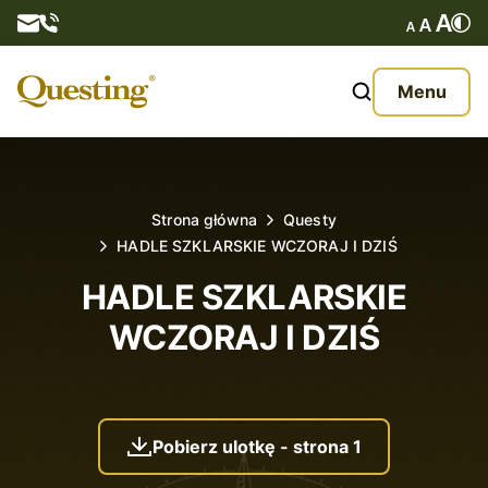
Questy
Menu
O nas
Oferta
Strona główna
Questy
HADLE SZKLARSKIE WCZORAJ I DZIŚ
Aktualności
HADLE SZKLARSKIE
Kontakt
WCZORAJ I DZIŚ
Pobierz ulotkę - strona 1