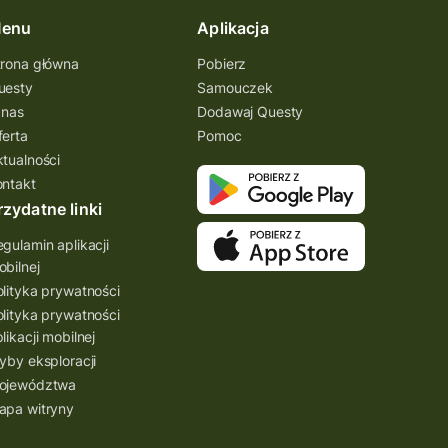
enu
Aplikacja
trona główna
Pobierz
uesty
Samouczek
 nas
Dodawaj Questy
ferta
Pomoc
ktualności
ontakt
rzydatne linki
gulamin aplikacji
bilnej
lityka prywatności
lityka prywatności
likacji mobilnej
yby eksploracji
ojewództwa
apa witryny