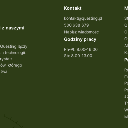
Kontakt
M
kontakt@questing.pl
S
500 638 679
Q
i z naszymi
Napisz wiadomość
O
Godziny pracy
O
A
 Questing łączy
Pn-Pt: 8.00-16.00
h technologii.
K
Sb: 8.00-13.00
rysta z
P
bów, którego
Re
ctwa
mo
Po
Po
ap
Tr
W
M