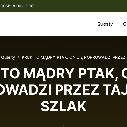
.00
Sb: 8.00-13.00
Questy
Questy
O
O nas
Oferta
Questy
KRUK TO MĄDRY PTAK, ON CIĘ POPROWADZI PRZEZ
Aktualności
TO MĄDRY PTAK, 
Kontakt
OWADZI PRZEZ TA
SZLAK