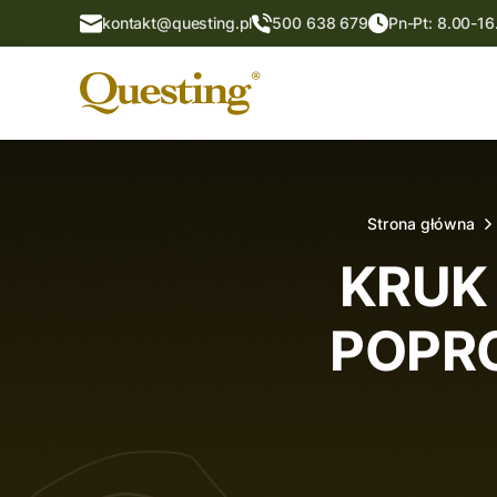
kontakt@questing.pl
500 638 679
Pn-Pt: 8.00-16
Strona główna
KRUK 
POPR