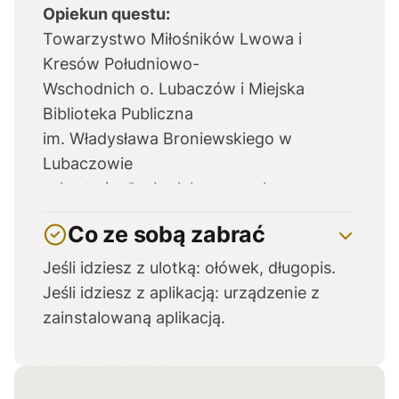
Opiekun questu:
Towarzystwo Miłośników Lwowa i
Kresów Południowo-
Wschodnich o. Lubaczów i Miejska
Biblioteka Publiczna
im. Władysława Broniewskiego w
Lubaczowie
sekretariat@mbp.lubaczow.pl
otwarte: poniedziałek- 7:00- 15:00
Co ze sobą zabrać
wt. – piątek- 7:00- 18:00
sobota- 7:00- 15:00
Jeśli idziesz z ulotką: ołówek, długopis.
Jeśli idziesz z aplikacją: urządzenie z
zainstalowaną aplikacją.