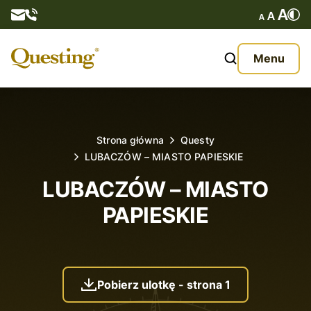
Questy
Menu
O nas
Oferta
Strona główna
Questy
LUBACZÓW – MIASTO PAPIESKIE
Aktualności
LUBACZÓW – MIASTO
Kontakt
PAPIESKIE
Pobierz ulotkę - strona 1