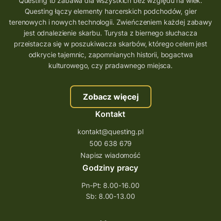
Questing to zabawa dla wszystkich bez względu na wiek.
Questing łączy elementy harcerskich podchodów, gier
terenowych i nowych technologii. Zwieńczeniem każdej zabawy
jest odnalezienie skarbu. Turysta z biernego słuchacza
przeistacza się w poszukiwacza skarbów, którego celem jest
odkrycie tajemnic, zapomnianych historii, bogactwa
kulturowego, czy pradawnego miejsca.
Zobacz więcej
Kontakt
kontakt@questing.pl
500 638 679
Napisz wiadomość
Godziny pracy
Pn-Pt: 8.00-16.00
Sb: 8.00-13.00