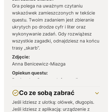
Gra polega na uważnym czytaniu
wskazówek zamieszczonych w tekście
questu. Twoim zadaniem jest zbieranie
ukrytych po drodze cyfr i liter oraz
wykonywanie zadań. Gdy rozwiążesz
wszystkie zagadki, odnajdziesz na końcu
trasy „skarb”.
Zdjęcie:
Anna Benicewicz-Miazga
Opiekun questu:
Regionalne Centrum Informacji
Turystycznej w Kielcach,
Co ze sobą zabrać
informacja@swietokrzyskie.travel
Jeśli idziesz z ulotką: ołówek, długopis.
Jeśli idziesz z aplikacją: urządzenie z