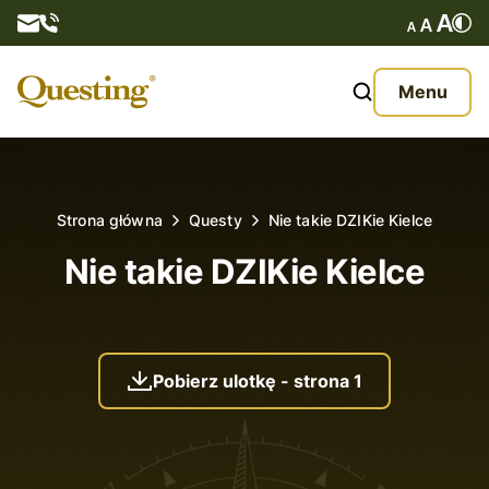
Questy
Menu
O nas
Oferta
Strona główna
Questy
Nie takie DZIKie Kielce
Aktualności
Nie takie DZIKie Kielce
Kontakt
Pobierz ulotkę - strona 1