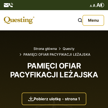
Questy
Menu
O nas
Oferta
Strona główna
Questy
PAMIĘCI OFIAR PACYFIKACJI LEŻAJSKA
Aktualności
PAMIĘCI OFIAR
Kontakt
PACYFIKACJI LEŻAJSKA
Pobierz ulotkę - strona 1