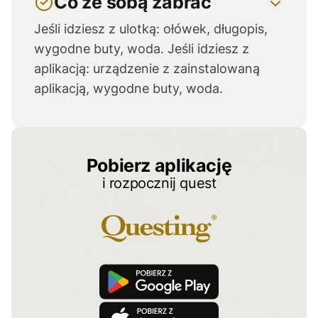
Co ze sobą zabrać
mckostr@mck.ostrowiec.pl
Jeśli idziesz z ulotką: ołówek, długopis,
wygodne buty, woda. Jeśli idziesz z
aplikacją: urządzenie z zainstalowaną
aplikacją, wygodne buty, woda.
Pobierz aplikację
i rozpocznij quest