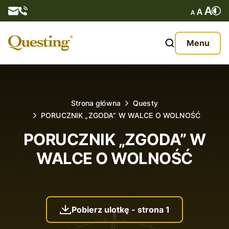
Questy
Menu
O nas
Oferta
Strona główna
Questy
PORUCZNIK „ZGODA” W WALCE O WOLNOŚĆ
Aktualności
PORUCZNIK „ZGODA” W
Kontakt
WALCE O WOLNOŚĆ
Pobierz ulotkę - strona 1