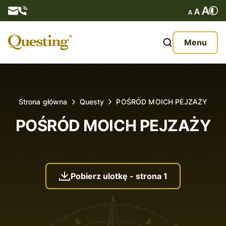
Questy
Menu
O nas
Oferta
Strona główna
Questy
POŚRÓD MOICH PEJZAŻY
Aktualności
POŚRÓD MOICH PEJZAŻY
Kontakt
Pobierz ulotkę - strona 1