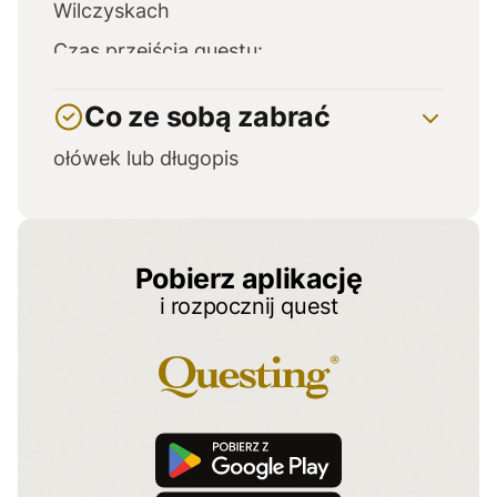
Wilczyskach
Czas przejścia questu:
1 godzina
Co ze sobą zabrać
ołówek lub długopis
Pobierz aplikację
i rozpocznij quest