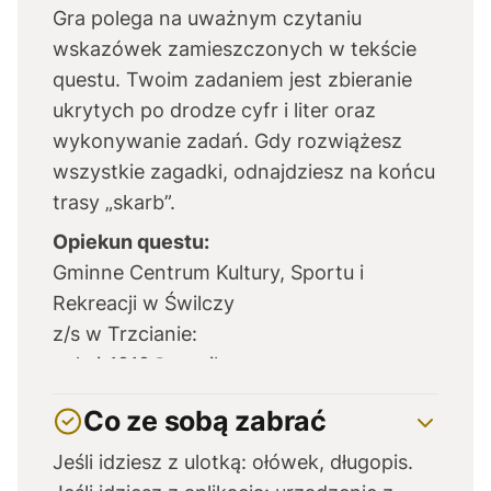
Gra polega na uważnym czytaniu
wskazówek zamieszczonych w tekście
questu. Twoim zadaniem jest zbieranie
ukrytych po drodze cyfr i liter oraz
wykonywanie zadań. Gdy rozwiążesz
wszystkie zagadki, odnajdziesz na końcu
trasy „skarb”.
Opiekun questu:
Gminne Centrum Kultury, Sportu i
Rekreacji w Świlczy
z/s w Trzcianie:
gcksir1212@gmail.com
Co ze sobą zabrać
Jeśli idziesz z ulotką: ołówek, długopis.