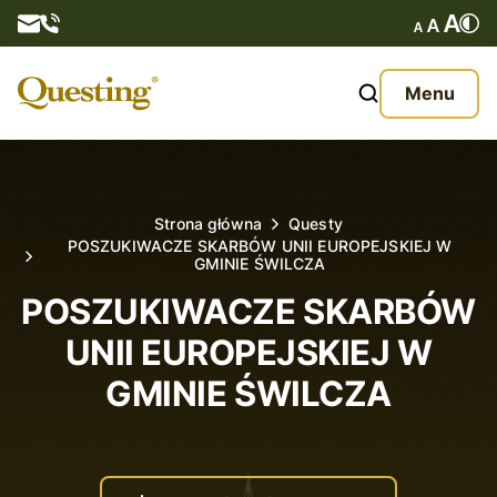
Questy
Menu
O nas
Oferta
Strona główna
Questy
POSZUKIWACZE SKARBÓW UNII EUROPEJSKIEJ W
Aktualności
GMINIE ŚWILCZA
POSZUKIWACZE SKARBÓW
Kontakt
UNII EUROPEJSKIEJ W
GMINIE ŚWILCZA