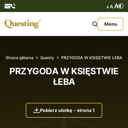
Questy
Menu
O nas
Oferta
Strona główna
Questy
PRZYGODA W KSIĘSTWIE ŁEBA
Aktualności
PRZYGODA W KSIĘSTWIE
ŁEBA
Kontakt
Pobierz ulotkę - strona 1