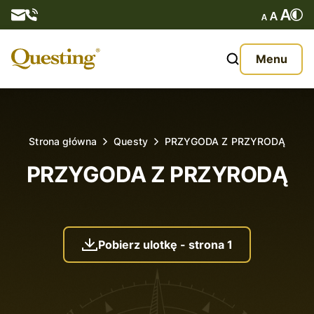
Questy
Menu
O nas
Oferta
Strona główna
Questy
PRZYGODA Z PRZYRODĄ
Aktualności
PRZYGODA Z PRZYRODĄ
Kontakt
Pobierz ulotkę - strona 1