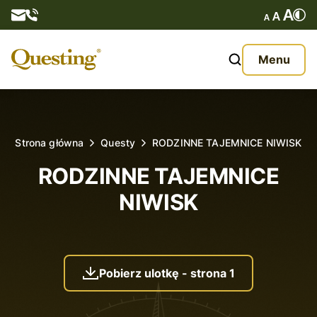
Questy
Menu
O nas
Oferta
Strona główna
Questy
RODZINNE TAJEMNICE NIWISK
Aktualności
RODZINNE TAJEMNICE
NIWISK
Kontakt
Pobierz ulotkę - strona 1