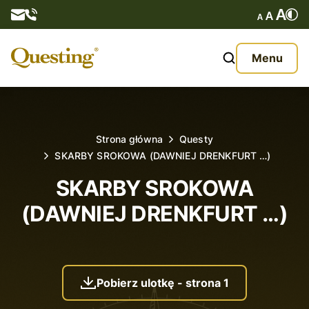
Questy
Menu
O nas
Oferta
Strona główna
Questy
SKARBY SROKOWA (DAWNIEJ DRENKFURT …)
Aktualności
SKARBY SROKOWA
Kontakt
(DAWNIEJ DRENKFURT …)
Pobierz ulotkę - strona 1