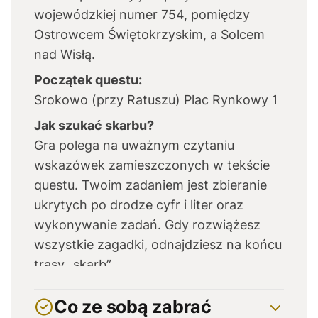
wojewódzkiej numer 754, pomiędzy
Ostrowcem Świętokrzyskim, a Solcem
nad Wisłą.
Początek questu:
Srokowo (przy Ratuszu) Plac Rynkowy 1
Jak szukać skarbu?
Gra polega na uważnym czytaniu
wskazówek zamieszczonych w tekście
questu. Twoim zadaniem jest zbieranie
ukrytych po drodze cyfr i liter oraz
wykonywanie zadań. Gdy rozwiążesz
wszystkie zagadki, odnajdziesz na końcu
trasy „skarb”.
Opiekun questu:
Co ze sobą zabrać
Gminny Ośrodek Kultury w Srokowie