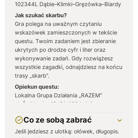
102344L Dąbie–Klimki–Gręzówka–Biardy
Jak szukać skarbu?
Gra polega na uważnym czytaniu
wskazówek zamieszczonych w tekście
questu. Twoim zadaniem jest zbieranie
ukrytych po drodze cyfr i liter oraz
wykonywanie zadań. Gdy rozwiążesz
wszystkie zagadki, odnajdziesz na końcu
trasy „skarb”.
Opiekun questu:
Lokalna Grupa Działania „RAZEM”
ul. Świderska 12, 21-400 Łuków,
poczta@lgdrazem.p
Co ze sobą zabrać
Jeśli jedziesz z ulotką: ołówek, długopis.