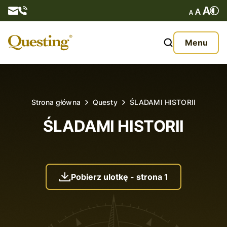
Questy
Menu
O nas
Oferta
Strona główna
Questy
ŚLADAMI HISTORII
Aktualności
ŚLADAMI HISTORII
Kontakt
Pobierz ulotkę - strona 1