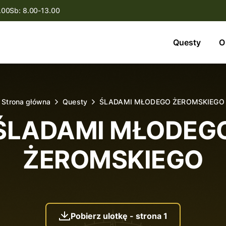
.00
Sb: 8.00-13.00
Questy
Questy
O
O nas
Oferta
Strona główna
Questy
ŚLADAMI MŁODEGO ŻEROMSKIEGO
Aktualności
ŚLADAMI MŁODEG
Kontakt
ŻEROMSKIEGO
Pobierz ulotkę - strona 1