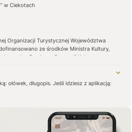
m” w Ciekotach
nej Organizacji Turystycznej Województwa
dofinansowano ze środków Ministra Kultury,
dzących z Funduszu Promocji Kultury.
ą: ołówek, długopis. Jeśli idziesz z aplikacją: