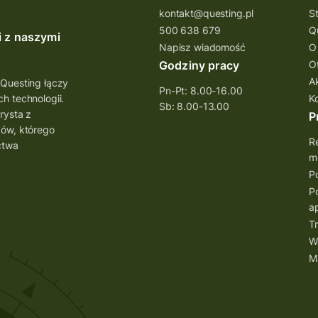
kontakt@questing.pl
S
500 638 679
Q
i z naszymi
Napisz wiadomość
O
Godziny pracy
O
A
 Questing łączy
Pn-Pt: 8.00-16.00
h technologii.
K
Sb: 8.00-13.00
rysta z
P
bów, którego
Re
ctwa
mo
Po
Po
ap
Tr
W
M