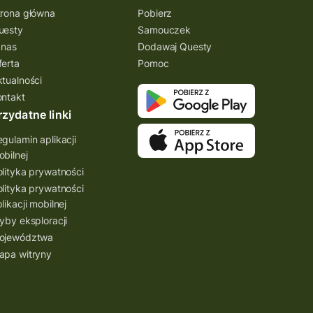
trona główna
Pobierz
uesty
Samouczek
 nas
Dodawaj Questy
ferta
Pomoc
ktualności
ontakt
rzydatne linki
gulamin aplikacji
bilnej
lityka prywatności
lityka prywatności
likacji mobilnej
yby eksploracji
ojewództwa
apa witryny