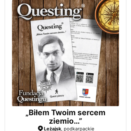
„Biłem Twoim sercem
ziemio…”
Leżajsk
, podkarpackie