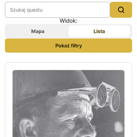
Samochodowe
Wspinaczkowe
Widok:
Nordic Walking
Mapa
Lista
Piesze
Pokaż filtry
Wodne
Kraj
Czechy
Polska
Wersja językowa
czeska
angielska
polska