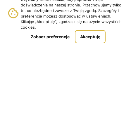
doświadczenia na naszej stronie. Przechowujemy tylko
Pobierz
to, co niezbędne i zawsze z Twoją zgodą. Szczegóły i
Samouczek
preferencje możesz dostosować w ustawieniach.
Dodawaj Questy
Klikając „Akceptuję”, zgadzasz się na użycie wszystkich
Pomoc
cookies.
Zobacz preferencje
Akceptuję
Copyright © 2026 | Questing.pl. | Wszystkie prawa
zastrzeżone.
Realizacja:
Fancybox.pl