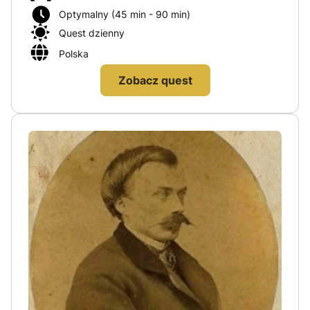
Optymalny (45 min - 90 min)
Mazowieckie, lubelskie
Quest dzienny
Moravskoslezský
Polska
Opolskie
Zobacz quest
Podkarpackie
Podlaskie
Pomorskie
Śląskie
Świetokrzyskie
Warmińsko - mazurskie
Warmińsko-mazurskie
Wielkopolskie
Zachodniopomorskie