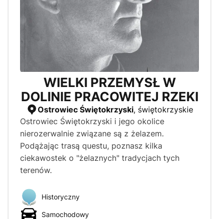
Pora dnia
Dzienne
Nocne
WIELKI PRZEMYSŁ W
Województwo
DOLINIE PRACOWITEJ RZEKI
Dolnośląskie
Ostrowiec Świętokrzyski
, świętokrzyskie
Ostrowiec Świętokrzyski i jego okolice
Kujawsko-pomorskie
nierozerwalnie związane są z żelazem.
Łódzkie
Podążając trasą questu, poznasz kilka
ciekawostek o "żelaznych" tradycjach tych
Lubelskie
terenów.
Lubuskie
Małopolskie
Historyczny
Mazowieckie
Samochodowy