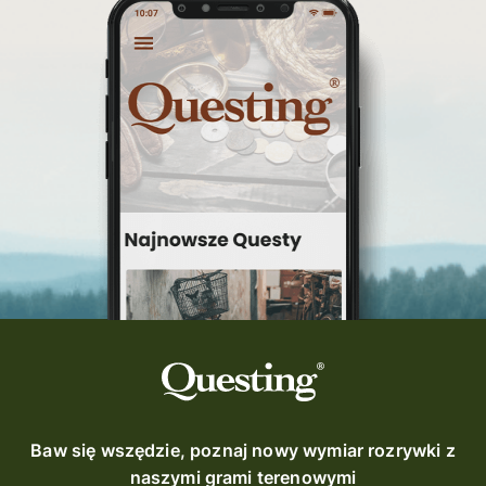
Baw się wszędzie, poznaj nowy wymiar rozrywki z
naszymi grami terenowymi