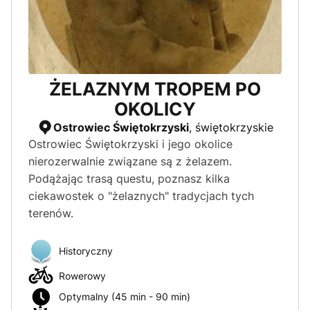
Czas trwania
Krótki (<45 min)
Optymalny (45 min-90min)
ŻELAZNYM TROPEM PO
Długi (>90 min)
OKOLICY
Ostrowiec Świętokrzyski
, świętokrzyskie
Ostrowiec Świętokrzyski i jego okolice
nierozerwalnie związane są z żelazem.
Podążając trasą questu, poznasz kilka
ciekawostek o "żelaznych" tradycjach tych
terenów.
Historyczny
Rowerowy
Optymalny (45 min - 90 min)