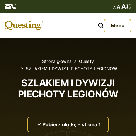
Questy
Menu
O nas
Oferta
Strona główna
Questy
SZLAKIEM I DYWIZJI PIECHOTY LEGIONÓW
Aktualności
SZLAKIEM I DYWIZJI
Kontakt
PIECHOTY LEGIONÓW
Pobierz ulotkę - strona 1