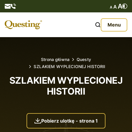
Questy
Menu
O nas
Oferta
Strona główna
Questy
SZLAKIEM WYPLECIONEJ HISTORII
Aktualności
SZLAKIEM WYPLECIONEJ
Kontakt
HISTORII
Pobierz ulotkę - strona 1